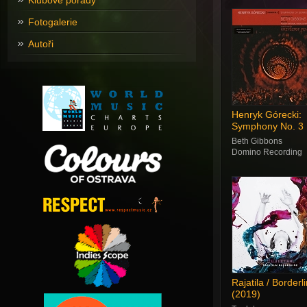
Klubové pořady
Fotogalerie
Autoři
Henryk Górecki:
Symphony No. 3
(2019)
Beth Gibbons
Domino Recording
Rajatila / Borderl
(2019)