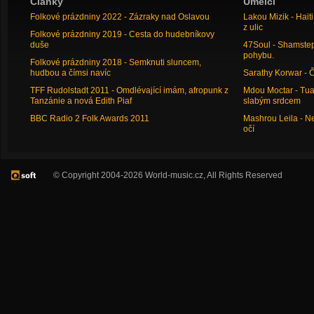
Články
Umělci
Folkové prázdniny 2022 - Zázraky nad Oslavou
Lakou Mizik - Hai
z ulic
Folkové prázdniny 2019 - Cesta do hudebníkovy
duše
47Soul - Shamstep 
pohybu.
Folkové prázdniny 2018 - Semknuti sluncem,
hudbou a čímsi navíc
Sarathy Korwar - 
TFF Rudolstadt 2011 - Omdlévající imám, afropunk z
Mdou Moctar - Tua
Tanzánie a nová Edith Piaf
slabým srdcem
BBC Radio 2 Folk Awards 2011
Mashrou Leila - N
očí
© Copyright 2004-2026 World-music.cz, All Rights Reserved