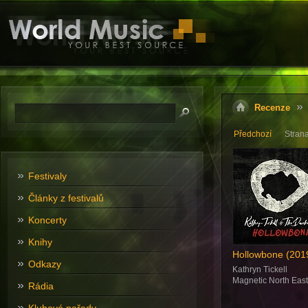
Recenze
Předchozí
Stran
Festivaly
Články z festivalů
Koncerty
Knihy
Hollowbone (201
Odkazy
Kathryn Tickell
Magnetic North East
Rádia