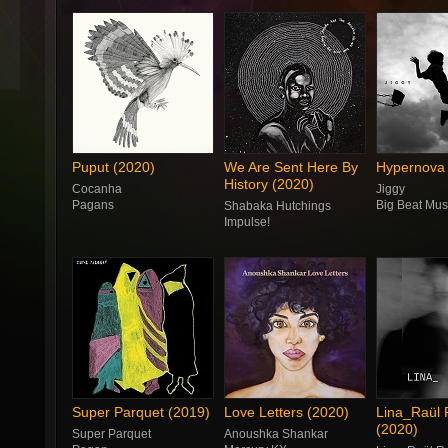
Puput (2020)
We Are Sent Here By
Hypernova 
History (2020)
Cocanha
Jiggy
Pagans
Big Beat Mus
Shabaka Hutchings
Impulse!
Super Parquet (2019)
Love Letters (2020)
Lina_Raül 
(2020)
Super Parquet
Anoushka Shankar