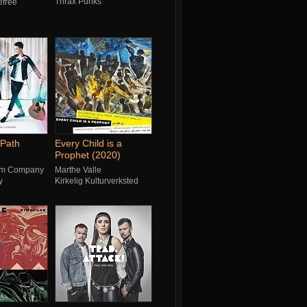
Thrax Punks
efree
Path
Every Child is a
Prophet (2020)
lom Company
Marthe Valle
y
Kirkelig Kulturverksted