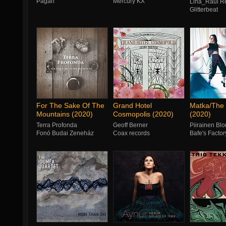
Pagan
Mercury KX
Lina_Raül R
Glitterbeat
For The Sake Of The
Grand Hotel
Matka/The 
Mountains (2020)
Cosmopolis (2020)
(2020)
Terra Profonda
Geoff Berner
Piirainen B
Fonó Budai Zeneház
Coax records
Bafe's Factor