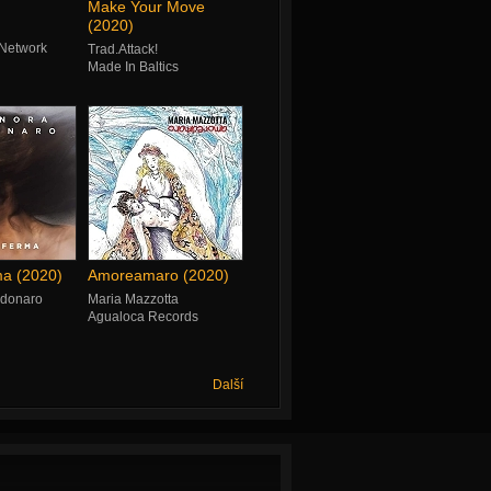
Make Your Move
(2020)
 Network
Trad.Attack!
Made In Baltics
ma (2020)
Amoreamaro (2020)
rdonaro
Maria Mazzotta
Agualoca Records
Další