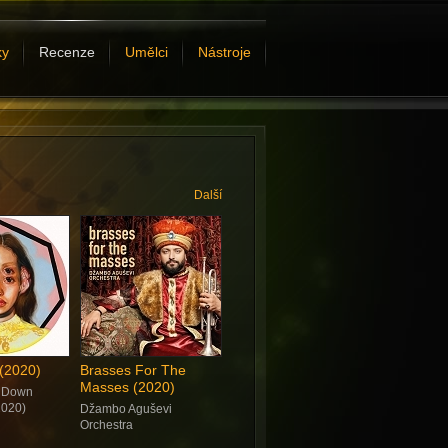
ky
Recenze
Umělci
Nástroje
Další
(2020)
Brasses For The
Masses (2020)
f Down
020)
Džambo Aguševi
Orchestra
Asphalt Tango