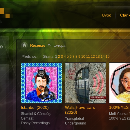
Úvod
Člán
Recenze
Evropa
Předchozí
Strana:
1
2
3
4
5
6
7
8
9
10
11
12
13
14
15
Istanbul (2020)
Walls Have Ears
100% YES 
(2020)
Shantel & Cümbüş
Melt Yoursel
Cemaat
100% YES (2
Transglobal
Essay Recordings
Underground
Mule Satellite