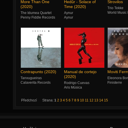
More Than One
Hedûr - Solace of
Strovilos
(2020)
Time (2020)
Trio Tekke
World Music
The Idumea Quartet
Aynur
Penny Fiddle Records
Aynur
Contrapunto (2020)
Manual de cortejo
Moviti Fer
(2020)
Tanxugueiras
Eleonora Bo
Calaverita Records
Finisterre
Rodrigo Cuevas
Aris Música
Předchozí
Strana:
1
2
3
4
5
6
7
8
9
10
11
12
13
14
15