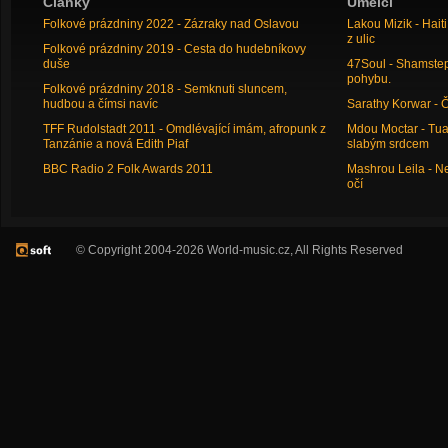
Články
Umělci
Folkové prázdniny 2022 - Zázraky nad Oslavou
Lakou Mizik - Hai
z ulic
Folkové prázdniny 2019 - Cesta do hudebníkovy
duše
47Soul - Shamstep 
pohybu.
Folkové prázdniny 2018 - Semknuti sluncem,
hudbou a čímsi navíc
Sarathy Korwar - 
TFF Rudolstadt 2011 - Omdlévající imám, afropunk z
Mdou Moctar - Tua
Tanzánie a nová Edith Piaf
slabým srdcem
BBC Radio 2 Folk Awards 2011
Mashrou Leila - N
očí
© Copyright 2004-2026 World-music.cz, All Rights Reserved