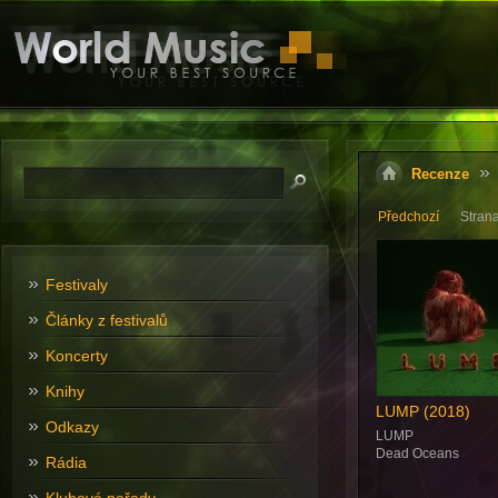
Recenze
Předchozí
Stran
Festivaly
Články z festivalů
Koncerty
Knihy
LUMP (2018)
Odkazy
LUMP
Dead Oceans
Rádia