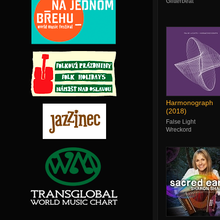
Glitterbeat
Harmonograph
(2018)
False Light
Wreckord