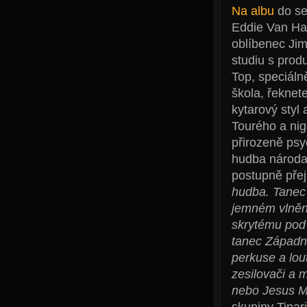
Na albu
do se
Eddie Van Hal
oblíbenec Ji
studiu s prod
Top, speciáln
škola, řeknet
kytarový styl
Tourého a nig
přirozeně psy
hudba národa 
postupně přej
hudba. Tanec 
jemném vlnění
skrytému pod 
tanec Západní 
perkuse a lout
zesilovači a 
nebo Jesus M
skupiny Tinar