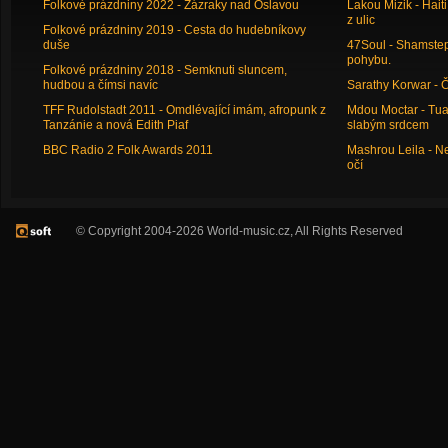
Folkové prázdniny 2022 - Zázraky nad Oslavou
Lakou Mizik - Hai
z ulic
Folkové prázdniny 2019 - Cesta do hudebníkovy
duše
47Soul - Shamstep 
pohybu.
Folkové prázdniny 2018 - Semknuti sluncem,
hudbou a čímsi navíc
Sarathy Korwar - 
TFF Rudolstadt 2011 - Omdlévající imám, afropunk z
Mdou Moctar - Tua
Tanzánie a nová Edith Piaf
slabým srdcem
BBC Radio 2 Folk Awards 2011
Mashrou Leila - N
očí
© Copyright 2004-2026 World-music.cz, All Rights Reserved