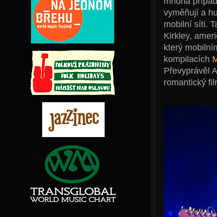
mnoha případ
vyměňují a h
mobilní síti. 
Kirkley, amer
který mobilní
kompilacích
M
Převyprávěl A
romantický fi