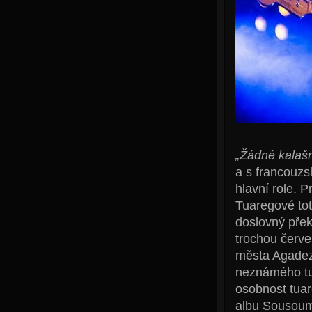
„Žádné kalašni
a s francouzs
hlavní role. 
Tuaregové tot
doslovný pře
trochou červe
města Agadez
neznámého tu
osobnost tuar
albu Sousoum