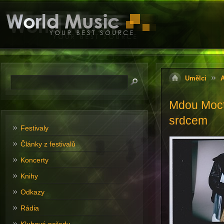
Umělci
A
Mdou Mocta
srdcem
Festivaly
Články z festivalů
Koncerty
Knihy
Odkazy
Rádia