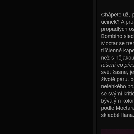
Chápete už, p
účinek? A proč
propadlých os
Bombino sledu
Moctar se tre
tříčlenné kap
než s nějako
tušení co pře
svět žasne, j
životě páru, 
nelehkého po
se svými kri
bývalým kolon
podle Moctara
skladbě Ilana