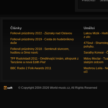
Předchozí
Stran
Články
Umělci
Folkové prázdniny 2022 - Zázraky nad Oslavou
Lakou Mizik - Hai
z ulic
Folkové prázdniny 2019 - Cesta do hudebníkovy
duše
47Soul - Shamstep 
pohybu.
Folkové prázdniny 2018 - Semknuti sluncem,
hudbou a čímsi navíc
Sarathy Korwar - 
TFF Rudolstadt 2011 - Omdlévající imám, afropunk z
Mdou Moctar - Tua
Tanzánie a nová Edith Piaf
slabým srdcem
BBC Radio 2 Folk Awards 2011
Mashrou Leila - N
očí
© Copyright 2004-2026 World-music.cz, All Rights Reserved