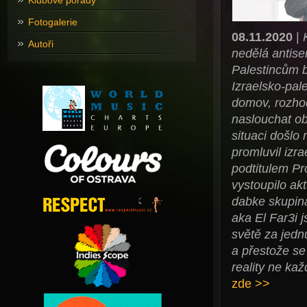
Klubové pořady
Fotogalerie
08.11.2020
|
Autoři
nedělá antise
Palestincům b
Izraelsko-pal
domov, rozhod
naslouchat ob
situaci došlo
promluvil izr
podtitulem Pro
vystoupilo ak
dabke skupin
aka El Far3i 
světě za jedn
a přestože se
reality ne ka
zde >>