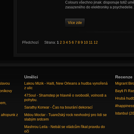
Colours všechno jinak: disponuje totiž u
zasazeného do elektroniky a psychedelie.
Více zde
Předchozí
Strana:
1
2
3
4
5
6
7
8
9
10
11
12
Umělci
Recenze
slavou
Lakou Mizik - Haiti, New Orleans a hudba vynořená
Migrant Bir
z ulic
bníkovy
Bayti Fi Ra
47Soul - Shamstep je hlavně o svobodě, volnosti a
Hrubá hudb
pohybu.
cem,
#happiness
Sarathy Korwar - Čas na bourání dekorací
Istanbul (2
 afropunk z
Mdou Moctar - Tuarežský rock nevhodný pro lidi se
slabým srdcem
Mashrou Leila - Nebát se vládcům říkat pravdu do
očí