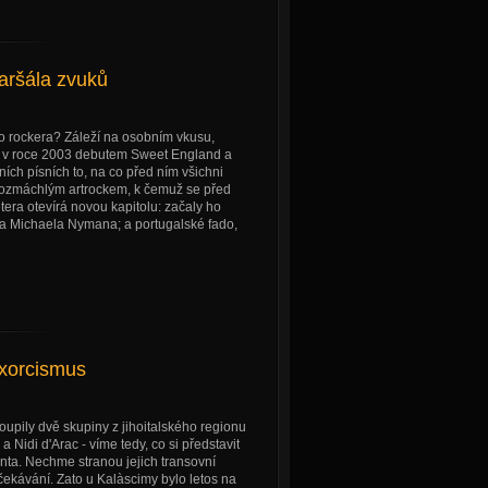
aršála zvuků
ho rockera? Záleží na osobním vkusu,
cí v roce 2003 debutem Sweet England a
ích písních to, na co před ním všichni
rozmáchlým artrockem, k čemuž se před
era otevírá novou kapitolu: začaly ho
a Michaela Nymana; a portugalské fado,
exorcismus
oupily dvě skupiny z jihoitalského regionu
Nidi d'Arac - víme tedy, co si představit
nta. Nechme stranou jejich transovní
čekávání. Zato u Kalàscimy bylo letos na