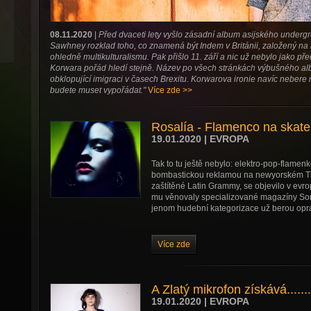
08.11.2020
|
Před dvaceti lety vyšlo zásadní album asijského undergr
Sawhney rozklad toho, co znamená být Indem v Británii, založený n
ohledně multikulturalismu. Pak přišlo 11. září a nic už nebylo jako pře
Korwara pořád hledí stejně. Název po všech stránkách výbušného alb
obklopující imigraci v časech Brexitu. Korwarova ironie navíc nebere mez
budete muset vypořádat."
Více zde >>
Rosalía - Flamenco na skat
19.01.2020 | EVROPA
Tak to tu ještě nebylo: elektro-pop-flame
bombastickou reklamou na newyorském T
zaštítěné Latin Grammy, se objevilo v evr
mu věnovaly specializované magazíny Song
jenom hudební kategorizace už berou opr
Více zde
A Zlatý mikrofon získává......
19.01.2020 | EVROPA