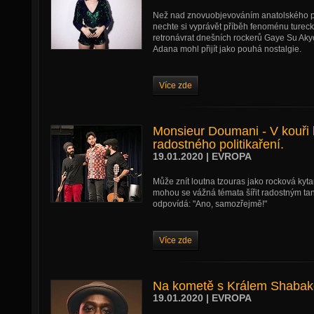
Než nad znovuobjevováním anatolského p
nechte si vyprávět příběh fenoménu turec
retronávrat dnešních rockerů Gaye Su Aky
Adana mohl přijít jako pouhá nostalgie.
Více zde
Monsieur Doumani - V kouři 
radostného politikaření.
19.01.2020 | EVROPA
Může znít loutna tzouras jako rocková kyt
mohou se vážná témata šířit radostným 
odpovídá: "Ano, samozřejmě!"
Více zde
Na kometě s Králem Shaba
19.01.2020 | EVROPA