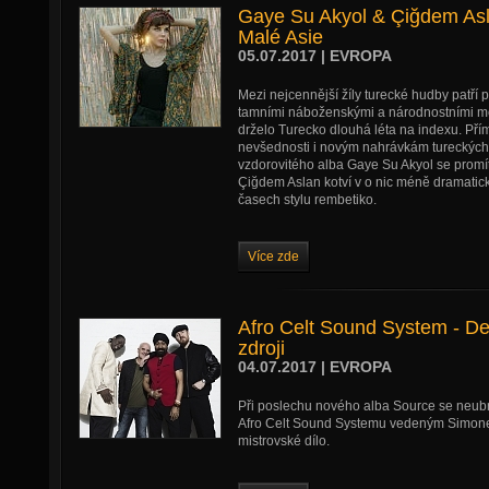
Gaye Su Akyol & Çiğdem Asl
Malé Asie
05.07.2017 | EVROPA
Mezi nejcennější žíly turecké hudby patří p
tamními náboženskými a národnostními men
drželo Turecko dlouhá léta na indexu. Přím
nevšednosti i novým nahrávkám tureckých
vzdorovitého alba Gaye Su Akyol se promítl
Çiğdem Aslan kotví v o nic méně dramatický
časech stylu rembetiko.
Více zde
Afro Celt Sound System - De
zdroji
04.07.2017 | EVROPA
Při poslechu nového alba Source se neubrán
Afro Celt Sound Systemu vedeným Sim
mistrovské dílo.