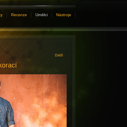
ky
Recenze
Umělci
Nástroje
Další
korací