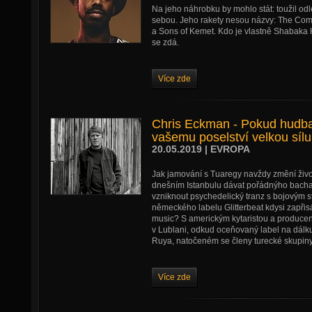
Na jeho náhrobku by mohlo stát: toužil odl
sebou. Jeho rakety nesou názvy: The Com
a Sons of Kemet. Kdo je vlastně Shabaka H
se zdá.
Více zde
Chris Eckman - Pokud hudb
vašemu poselství velkou sílu
20.05.2019 | EVROPA
Jak jamování s Tuaregy navždy změní živo
dnešním Istanbulu dávat pořádnýho bacha
vzniknout psychedelický tranz s bojovým s
německého labelu Glitterbeat kdysi zapřis
music? S americkým kytaristou a produce
v Lublani, odkud oceňovaný label na dálku 
Ruya, natočeném se členy turecké skupin
Více zde