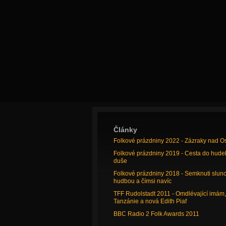
Články
Folkové prázdniny 2022 - Zázraky nad O
Folkové prázdniny 2019 - Cesta do hude
duše
Folkové prázdniny 2018 - Semknuti slun
hudbou a čímsi navíc
TFF Rudolstadt 2011 - Omdlévající imám,
Tanzánie a nová Edith Piaf
BBC Radio 2 Folk Awards 2011