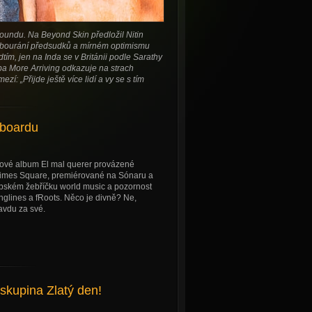
oundu. Na Beyond Skin předložil Nitin
a bourání předsudků a mírném optimismu
dtím, jen na Inda se v Británii podle Sarathy
a More Arriving odkazuje na strach
í: „Přijde ještě více lidí a vy se s tím
eboardu
nkové album El mal querer provázené
imes Square, premiérované na Sónaru a
opském žebříčku world music a pozornost
lines a fRoots. Něco je divně? Ne,
avdu za své.
.skupina Zlatý den!