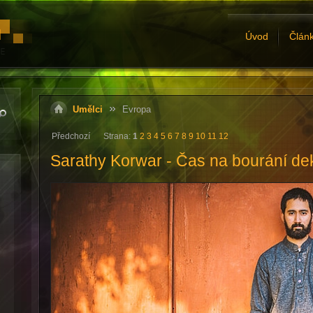
Úvod
Člán
Umělci
Evropa
Předchozí
Strana:
1
2
3
4
5
6
7
8
9
10
11
12
Sarathy Korwar - Čas na bourání de