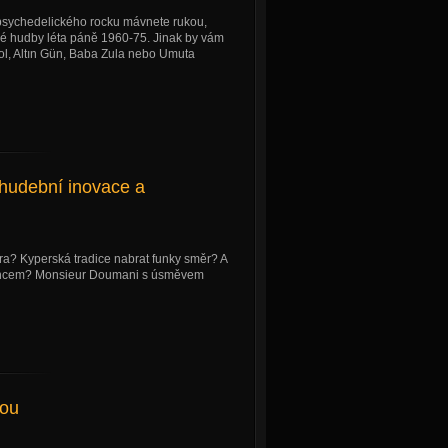
sychedelického rocku mávnete rukou,
ké hudby léta páně 1960-75. Jinak by vám
ol, Altın Gün, Baba Zula nebo Umuta
hudební inovace a
ara? Kyperská tradice nabrat funky směr? A
tancem? Monsieur Doumani s úsměvem
kou