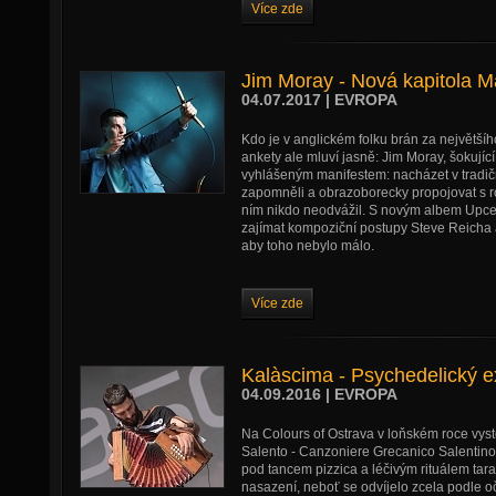
Více zde
Jim Moray - Nová kapitola M
04.07.2017 | EVROPA
Kdo je v anglickém folku brán za největší
ankety ale mluví jasně: Jim Moray, šokují
vyhlášeným manifestem: nacházet v tradičn
zapomněli a obrazoborecky propojovat s 
ním nikdo neodvážil. S novým albem Upcet
zajímat kompoziční postupy Steve Reicha 
aby toho nebylo málo.
Více zde
Kalàscima - Psychedelický 
04.09.2016 | EVROPA
Na Colours of Ostrava v loňském roce vyst
Salento - Canzoniere Grecanico Salentino a 
pod tancem pizzica a léčivým rituálem tara
nasazení, neboť se odvíjelo zcela podle o