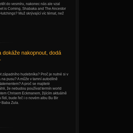
etět do vesmíru, nakonec nás ale vzal
et is Coming, Shabaka and The Ancestor
utchings? Muž skrývající víc témat, než
a dokáže nakopnout, dodá
.
t západního hudebníka? Proč je nutné si v
 na pusu? A může v tamní autodílně
tatementem? A proč se majitelé
áhli, že nebudou používat termín world
ntem Chrisem Eckmanem, žijícím aktuálně
řídí, bude řeč i o novém albu Bu Bir
y Baba Zula.