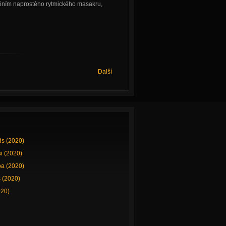
měním naprostého rytmického masakru,
Další
ds (2020)
si (2020)
a (2020)
 (2020)
020)