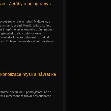
an - Jeřáby a hologramy z
oloostrov Anatolie neboli Malá Asie, s
šinami, včetně Kurdů, jejichž kulturu
é i nepřímé vrysy Anatolie určují nádech
 zpěvaček: zatímco do rockově
y loňské turecké turbulentní události,
ch 20.letech minulého století, ve zlatých
konolizace mysli a návrat ke
íme pocitu, ne-li přímo jistotě, že od
onem Emmersonem znovu posloucháme