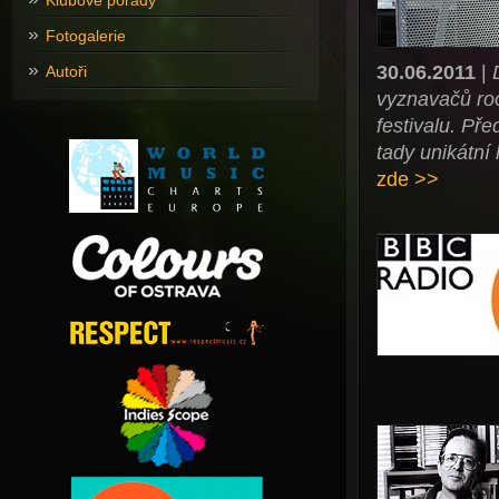
Klubové pořady
Fotogalerie
30.06.2011
|
Autoři
vyznavačů root
festivalu. Pře
tady unikátní
zde >>