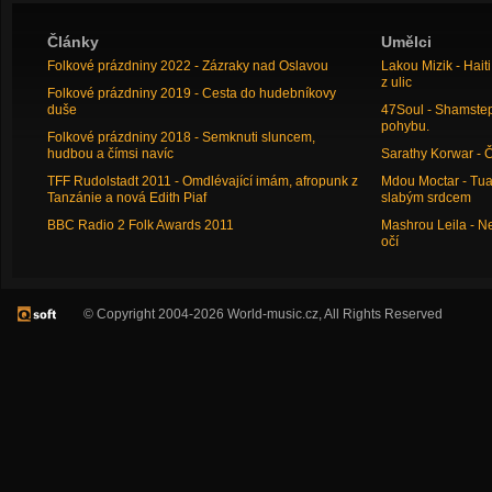
Články
Umělci
Folkové prázdniny 2022 - Zázraky nad Oslavou
Lakou Mizik - Hai
z ulic
Folkové prázdniny 2019 - Cesta do hudebníkovy
duše
47Soul - Shamstep 
pohybu.
Folkové prázdniny 2018 - Semknuti sluncem,
hudbou a čímsi navíc
Sarathy Korwar - 
TFF Rudolstadt 2011 - Omdlévající imám, afropunk z
Mdou Moctar - Tua
Tanzánie a nová Edith Piaf
slabým srdcem
BBC Radio 2 Folk Awards 2011
Mashrou Leila - N
očí
© Copyright 2004-2026 World-music.cz, All Rights Reserved