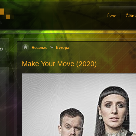
Úvod
Člán
Recenze
Evropa
Make Your Move (2020)