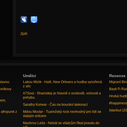
Zpět
Umělci
Recenze
slavou
Lakou Mizik - Haiti, New Orleans a hudba vynořená
Migrant Bir
z ulic
bníkovy
Bayti Fi Ra
47Soul - Shamstep je hlavně o svobodě, volnosti a
Hrubá hudb
pohybu.
cem,
#happiness
Sarathy Korwar - Čas na bourání dekorací
Istanbul (2
 afropunk z
Mdou Moctar - Tuarežský rock nevhodný pro lidi se
slabým srdcem
Mashrou Leila - Nebát se vládcům říkat pravdu do