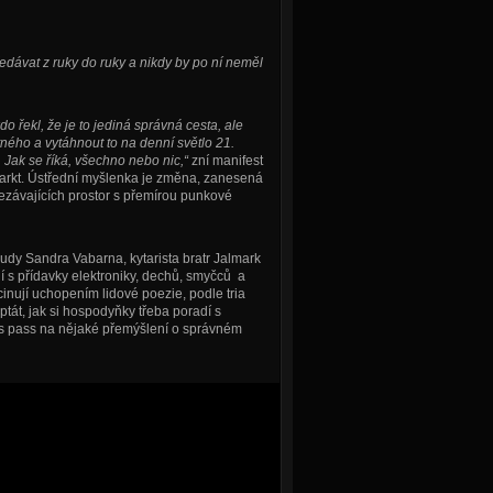
ředávat z ruky do ruky a nikdy by po ní neměl
o řekl, že je to jediná správná cesta, ale
átného a vytáhnout to na denní světlo 21.
 Jak se říká, všechno nebo nic,“
zní manifest
nfarkt. Ústřední myšlenka je změna, zanesená
závajících prostor s přemírou punkové
y Sandra Vabarna, kytarista bratr Jalmark
í s přídavky elektroniky, dechů, smyčců a
cinují uchopením lidové poezie, podle tria
tát, jak si hospodyňky třeba poradí s
ss pass na nějaké přemýšlení o správném