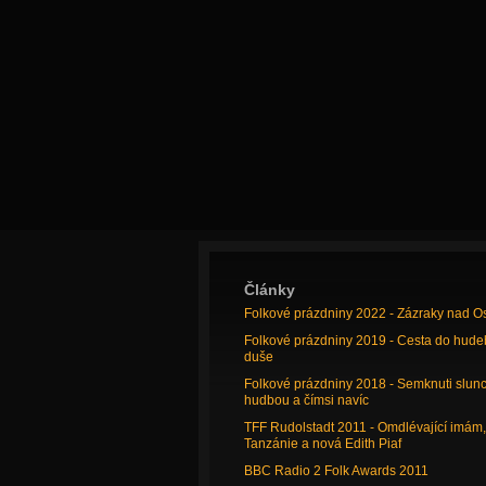
Články
Folkové prázdniny 2022 - Zázraky nad O
Folkové prázdniny 2019 - Cesta do hude
duše
Folkové prázdniny 2018 - Semknuti slun
hudbou a čímsi navíc
TFF Rudolstadt 2011 - Omdlévající imám,
Tanzánie a nová Edith Piaf
BBC Radio 2 Folk Awards 2011