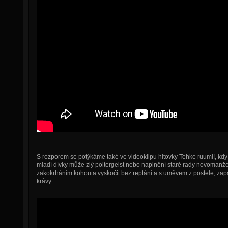
S rozporem se potýkáme také ve videoklipu hitovky Tehke ruumi!, kdy 
mladí dívky může zlý poltergeist nebo naplnění staré rady novomanže
zakokrháním kohouta vyskočit bez reptání a s uměvem z postele, zapál
krávy.