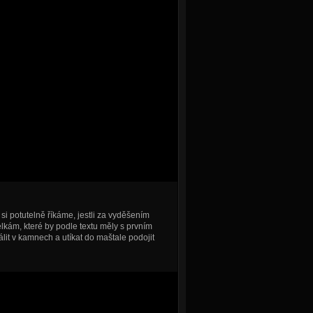
si potutelně říkáme, jestli za vyděšením
lkám, které by podle textu měly s prvním
it v kamnech a utíkat do maštale podojit