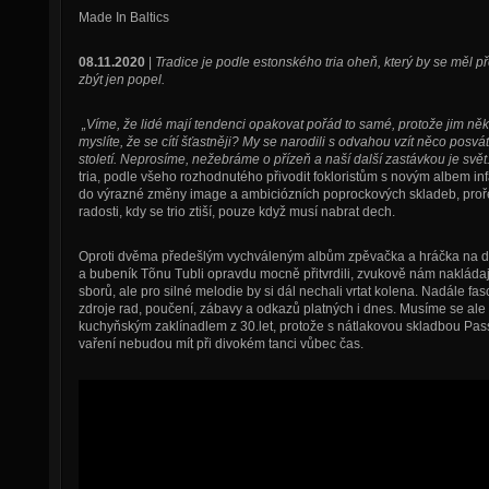
Made In Baltics
08.11.2020
|
Tradice je podle estonského tria oheň, který by se měl p
zbýt jen popel.
„Víme, že lidé mají tendenci opakovat pořád to samé, protože jim někd
myslíte, že se cítí šťastněji? My se narodili s odvahou vzít něco posv
století. Neprosíme, nežebráme o přízeň a naší další zastávkou je svět.
tria, podle všeho rozhodnutého přivodit fokloristům s novým albem i
do výrazné změny image a ambiciózních poprockových skladeb, proře
radosti, kdy se trio ztiší, pouze když musí nabrat dech.
Oproti dvěma předešlým vychváleným albům zpěvačka a hráčka na dud
a bubeník Tõnu Tubli opravdu mocně přitvrdili, zvukově nám nakládaj
sborů, ale pro silné melodie by si dál nechali vrtat kolena. Nadále fas
zdroje rad, poučení, zábavy a odkazů platných i dnes. Musíme se ale p
kuchyňským zaklínadlem z 30.let, protože s nátlakovou skladbou Pa
vaření nebudou mít při divokém tanci vůbec čas.