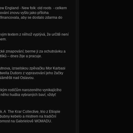
ew England - New folk: old roots - celkem
ování znovu vyšlo jako příloha
afinancovala, aby se dostalo zdarma do
ivým textem z něhož vyplývá, že určitě není
hem.
tické zmapování; berme ji za ochutnávku a
tlíků – dnes žije a pracuje.
utnova, izraelskou zpěvačku Mor Karbasi
wella Dutioro z vypravování jeho žačky
Náměšti nad Oslavou.
ráckým rodičům narozeného vynikajícího
e něho hudba vybraných baví, vždyť
. A The Krar Collective, trio z Etiopie
ubny kebelo a mistrem na tradiční
pozornost na Gabrielově WOMADU.