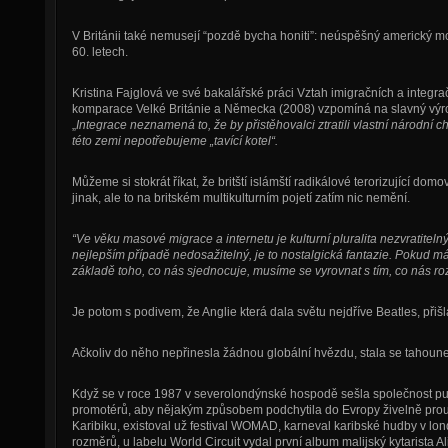
V Británii také nemusejí “pozdě bycha honiti”: neúspěšný americký mode
60. letech.
Kristina Fajglová ve své bakalářské práci Vztah imigračních a integra
komparace Velké Británie a Německa (2008) vzpomíná na slavný výro
„
Integrace neznamená to, že by přistěhovalci ztratili vlastní národní ch
této zemi nepotřebujeme „tavící kotel“.
Můžeme si stokrát říkat, že britští islámští radikálové terorizující do
jinak, ale to na britském multikulturním pojetí zatím nic nemění.
“Ve věku masové migrace a internetu je kulturní pluralita nezvratiteln
nejlepším případě nedosažitelný, je to nostalgická fantazie. Pokud m
základě toho, co nás sjednocuje, musíme se vyrovnat s tím, co nás roz
Je potom s podivem, že Anglie která dala světu nejdříve Beatles, př
Ačkoliv do něho nepřinesla žádnou globální hvězdu, stala se tahounem
Když se v roce 1987 v severolondýnské hospodě sešla společnost pub
promotérů, aby nějakým způsobem podchytila do Evropy živelně proudí
Karibiku, existoval už festival WOMAD, karneval karibské hudby v lond
rozměrů, u labelu World Circuit vydal první album malijský kytarista Al