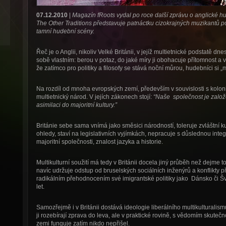
07.12.2010
|
Magazín fRoots vydal po roce další zprávu o anglické 
The Other Traditions představuje patnáctku cizokrajných muzikantů po
tamní hudební scény.
Řeč je o Anglii, nikoliv Velké Británii, v jejíž multietnické podstatě 
sobě vlastním: berou v potaz, do jaké míry ji obohacuje přítomnost a v
že zatímco pro politiky a filosofy se stává noční můrou, hudebníci si „mul
Na rozdíl od mnoha evropských zemí, především v souvislosti s koloniá
multietnický národ. V jejích zákonech stojí:
“Naše společnost je založe
asimilaci do majoritní kultury.”
Británie sebe sama vnímá jako směsici národností, toleruje zvláštní kul
ohledy, staví na legislativních vyjímkách, nepracuje s důslednou inte
majoritní společnosti, znalost jazyka a historie.
Multikulturní soužití má tedy v Británii docela jiný průběh než dejme 
navíc udržuje odstup od bruselských sociálních inženýrů a konflikty 
radikálním přehodnocením své imigrantské politiky jako Dánsko či Šv
let.
Samozřejmě i v Británii dostává ideologie liberálního multikulturalism
ji rozebírají zprava do leva, ale v praktické rovině, s vědomím skutečn
zemi funguje zatím nikdo nepřišel.