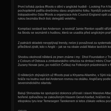
První loňská zpráva fRoots o dění v anglické hudbě - Looking For A N
pochopitelně patřila dnešnímu stavu anglického folku. Nynější pokrač
listopadového čísla fRoots a organizace Arts Council England opět z
rukou bezmála třech tisíc delegátů veletrhu.
Kompilaci sestavil Ian Anderson a novinář Jamie Renton opatřil střízl
na škodu se seznámit s hudbou, která se usadila před anglickým pra
Z patnácti skladeb nevyplývají trendy, nelze ji považovat za systema
příležitost zjistit, kdo v Anglii – jak se na obale uvádí Matce tavících ko
Shodou okolností některá ze jmen známe i my: Dhol Foundation z Tr
z Colours of Ostrava a zimbabwského virtuóza na drnkací mbiru Chart
Zuzany Novak (ano, po rodičích Češka) na Folkových prázdninách v 
O některých zbývajících už fRoots psal a Khyama Allamiho, v Sýrii i
hráče na loutnu oud dal Anderson rovnou na obálku. Angličany podl
severoindického sitaristu
Baluji Shrivastav
ke spolupráci dokonce přizvali i slavní Massive Attack
tvořené zpěvačkou se zakouřeným hlasem Genet Asefad, hráčem na b
etiopskou lyru krar Temesegen Tarekenem si letos získalo velkou 