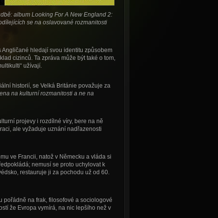
hudbě: album Looking For A New England 2:
dílejících se na oslavované rozmanitosti
dnes Angličané hledají svou identitu způsobem
klad cizinců. Ta zpráva může být také o tom,
tikulti“ užívají.
lní historií, se Velká Británie považuje za
na na kulturní rozmanitosti a ne na
turní projevy i rozdílné víry, bere na ně
graci, ale vyžaduje uznání nadřazenosti
tomu ve Francii, natož v Německu a vláda si
předpokládá; nemusí se proto uchylovat k
édsko, restauruje ji za pochodu už od 60.
u pořádně na frak, filosofové a sociologové
ostí že Evropa vymírá, na nic lepšího než v