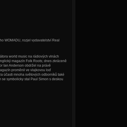
ého WOMADU, rozjel vydavatelství Real
agátora world music na rádiových vlnách
 anglický magazín Folk Roots; dnes zkráceně
tor Ian Anderson obdržel na právě
gazín proměnil ve vlajkovou loď
 za účasti mnoha světových odborníků také
m se symbolicky stal Paul Simon s deskou