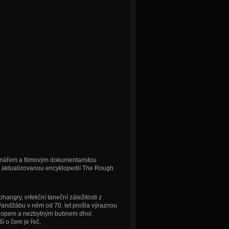
inářem a filmovým dokumentaristou
 aktualizovanou encyklopedií The Rough
angry, infekční taneční záležitosti z
ndžábu v něm od 70. let prošla výraznou
ip hopem a nezbytným bubnem dhol.
í o čem je řeč.