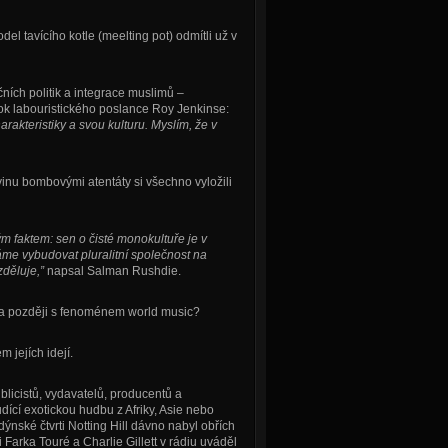
l tavícího kotle (meelting pot) odmítli už v
čních politik a integrace muslimů –
k labouristického poslance Roy Jenkinse:
arakteristiky a svou kulturu. Myslím, že v
movinu bombovými atentáty si všechno vyložili
ým faktem: sen o čisté monokultuře je v
áme vybudovat pluralitní společnost na
děluje,”
napsal Salman Rushdie.
išla později s fenoménem world music?
 jejích idejí.
licistů, vydavatelů, producentů a
cí exotickou hudbu z Afriky, Asie nebo
ýnské čtvrti Notting Hill dávno nabyl obřích
i Farka Touré a Charlie Gillett v rádiu uváděl