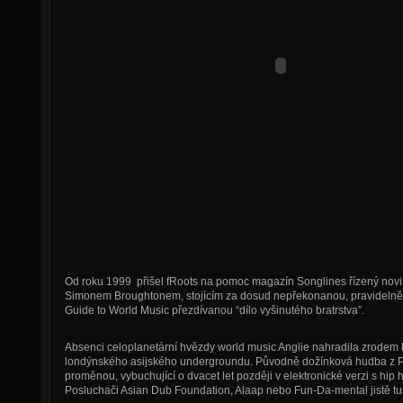
Od roku 1999 přišel fRoots na pomoc magazín Songlines řízený nov
Simonem Broughtonem, stojícím za dosud nepřekonanou, pravidelně
Guide to World Music přezdívanou “dílo vyšinutého bratrstva”.
Absenci celoplanetární hvězdy world music Anglie nahradila zrodem bh
londýnského asijského undergroundu. Původně dožínková hudba z Pa
proměnou, vybuchující o dvacet let později v elektronické verzi s h
Posluchači Asian Dub Foundation, Alaap nebo Fun-Da-mental jistě tuš