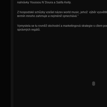
nahrávky Youssou N´Doura a Salifa Keity.
Z hospodské schůzky vzešel název world music, jehož výběr vysvětli
termín mnoho zahrnuje a nejméně vynechává.”
Vymyslela se tu rovněž obchodní a marketingová strategie s cílem po
správných regálů.