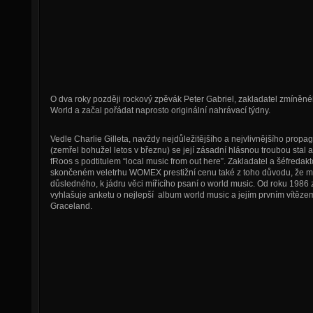
O dva roky později rockový zpěvák Peter Gabriel, zakladatel zmíněn
World a začal pořádat naprosto originální nahrávací týdny.
Vedle Charlie Gilleta, navždy nejdůležitějšího a nejvlivnějšího prop
(zemřel bohužel letos v březnu) se její zásadní hlásnou troubou stal
fRoos s podtitulem “local music from out here”. Zakladatel a šéfredak
skončeném veletrhu WOMEX prestižní cenu také z toho důvodu, že ma
důsledného, k jádru věci mířícího psaní o world music. Od roku 1986
vyhlašuje anketu o nejlepší album world music a jejím prvním vítěze
Graceland.