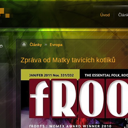
Úvod
Člán
Články
Evropa
Zpráva od Matky tavících kotlíků