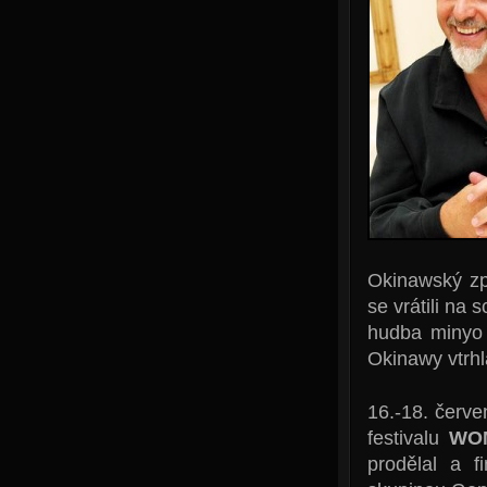
Okinawský z
se vrátili na 
hudba minyo 
Okinawy vtrhl
16.-18. červe
festivalu
WO
prodělal a f