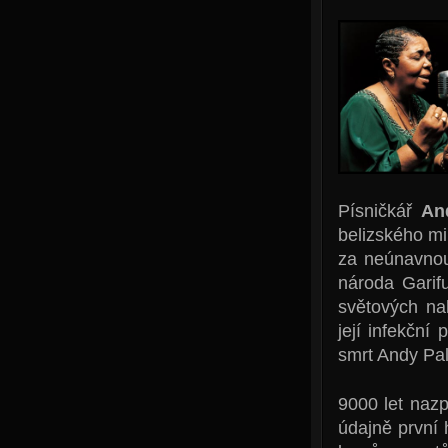
Písničkář
And
belizského mi
za neúnavnou
národa Garif
světových na
její infekčn
smrt Andy Pal
9000 let nazp
údajně první 