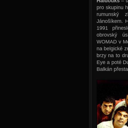
Haidouks
– t
pro skupinu 
rumunský zb
Jánošíkem. H
1991 přines
obrovský ús
WOMAD v Mont
na belgické 
brzy na to d
Eye a poté D
Balkán přesta