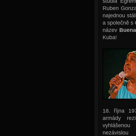
studia Egrem
Ruben Gonzal
najednou stá
a společně s
název
Buena
Kuba!
18. října 197
armády rez
vyhlášenou 
nezávislou 