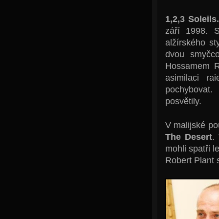
1,2,3 Soleils
září 1998. S
alžírského st
dvou smyčco
Hossamem Ra
asimilaci r
pochybovat.
posvětily.
V malijské po
The Desert
.
mohli spatři 
Robert Plant