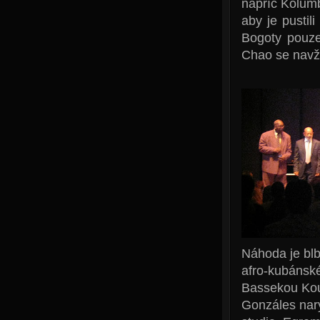
napříč Kolumb
aby je pustil
Bogoty pouze
Chao se navžd
Náhoda je bl
afro-kubáns
Bassekou Kouy
Gonzáles nary