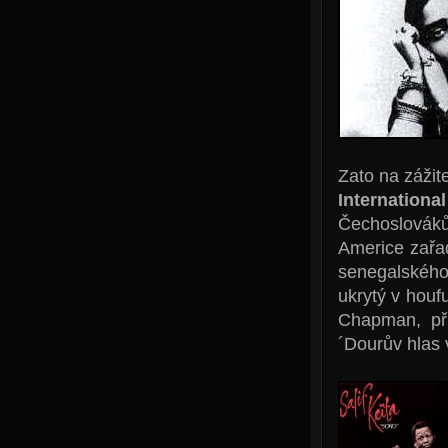
Zato na zážit
Internation
Čechoslováků
Americe zařad
senegalskéh
ukrytý v hou
Chapman, př
´Dourův hlas 