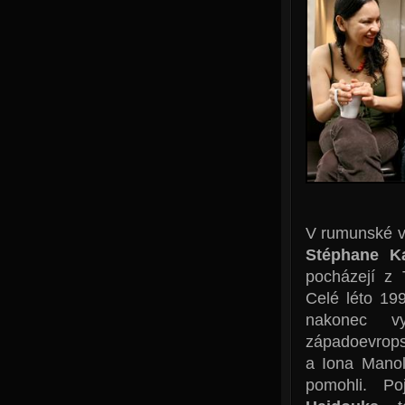
V rumunské ve
Stéphane K
pocházejí z 
Celé léto 19
nakonec vy
západoevropsk
a Iona Manol
pomohli. Po