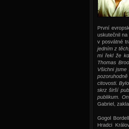
První evrops
uskutečnil na
v posvátné tr
jedním z těch
mi řekl že kd
Thomas Broom
Všichni jsme 
pozoruhodně 
citovosti. By
skrz širší pu
publikum. On
Gabriel, zak
Gogol Bordell
Hradci Králo