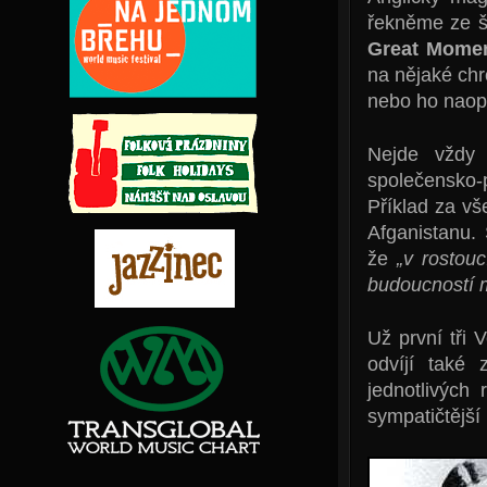
řekněme ze ši
Great Momen
na nějaké chr
nebo ho naopa
Nejde vždy
společensko-
Příklad za vš
Afganistanu.
že
„v rostou
budoucností m
Už první tři
odvíjí také 
jednotlivých
sympatičtější