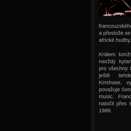
francouzského
a přestože se
africké hudby
Králem konž
navždy kyta
pro všechny
ještě tehde
Kinshase, v
považuje Song
music. Fran
natočil přes 
1989.