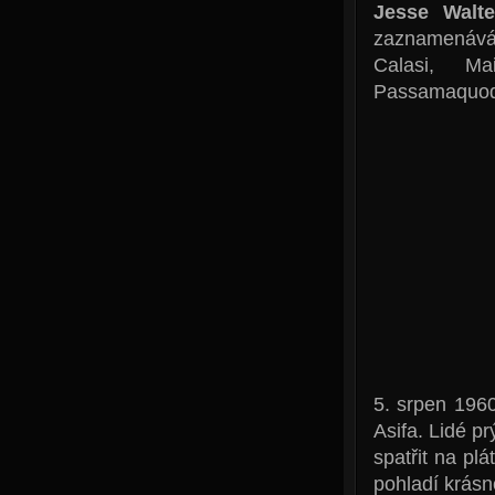
Jesse Walt
zaznamenává
Calasi, M
Passamaquod
5. srpen 1960
Asifa. Lidé pr
spatřit na pl
pohladí krásn