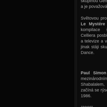
skupinou Gen
a je považová
Světovou pro
Le Mystére
kompilace 
Celliera posb
a televize a
jinak stáji 
Dance.
Paul Simon
mezinárodní
Shabalalem,
začíná se rý
1986.