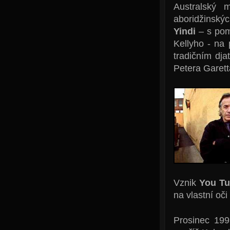
Australský 
aboridžinský
Yindi
– s pomo
Kellyho - na 
tradičním dj
Petera Garetta
Vznik
You T
na vlastní oči
Prosinec 19