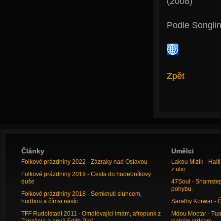
(2008)
Podle Songlin
Zpět
Články
Umělci
Folkové prázdniny 2022 - Zázraky nad Oslavou
Lakou Mizik - Hai
z ulic
Folkové prázdniny 2019 - Cesta do hudebníkovy
duše
47Soul - Shamstep 
pohybu.
Folkové prázdniny 2018 - Semknuti sluncem,
hudbou a čímsi navíc
Sarathy Korwar - 
TFF Rudolstadt 2011 - Omdlévající imám, afropunk z
Mdou Moctar - Tua