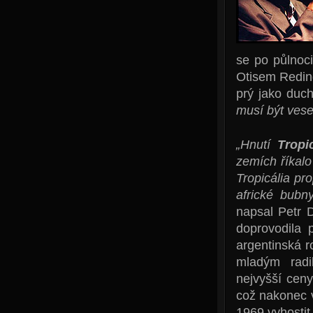
se po půlnoc
Otisem Reding
prý jako duc
musí být vese
„Hnutí
Tropi
zemích říkalo
Tropicália pro
africké bubn
napsal Petr 
doprovodila 
argentinská r
mladým radi
nejvyšší ceny
což nakonec v
1969 vyhostit 