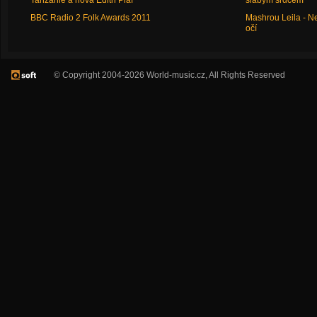
Tanzánie a nová Edith Piaf
slabým srdcem
BBC Radio 2 Folk Awards 2011
Mashrou Leila - N
očí
© Copyright 2004-2026 World-music.cz, All Rights Reserved