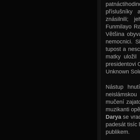
patnáctiho
příslušníky 
znásilnili; 
Funmilayo Ra
Většina obyv
nemocnici. S
tupost a nesc
matky uložil
presidentovi 
Unknown Soldi
Nástup hnut
neislámskou 
mučení zajatc
muzikanti opě
Darya
se vrac
padesát tisíc 
publikem.