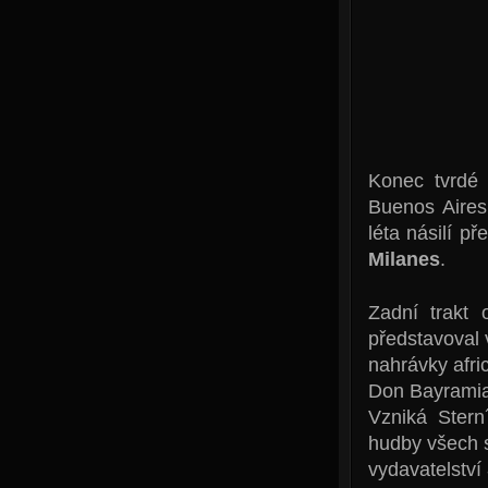
Konec tvrdé 
Buenos Aire
léta násilí př
Milanes
.
Zadní trakt 
představoval 
nahrávky afri
Don Bayramia
Vzniká Stern
hudby všech s
vydavatelství