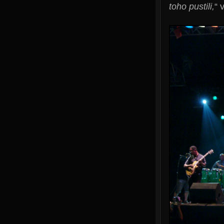
toho pustili,
“ 