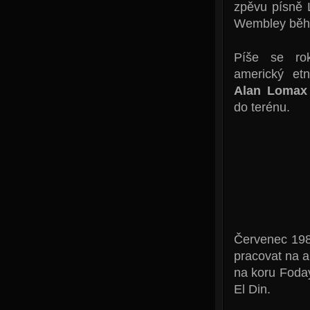
zpěvu písně 
Wembley běhe
Píše se ro
americký etn
Alan Lomax
do terénu.
Červenec 198
pracovat na 
na koru Foda
El Din.