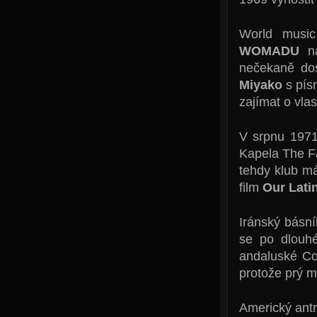
World music
WOMADU
na
nečekaně do
Miyako
s písn
zajímat o vla
V srpnu 197
Kapela The Fa
tehdy klub m
film
Our Lati
Iránský básn
se po dlouhé
andaluské Co
protože prý mě
Americký antr