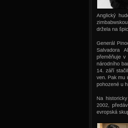
Anglický hu
zimbabwskou
držela na špic
Generál Pino
Salvadora Al
přeměňuje v h
národního ba
14. září stač
ven. Pak mu uř
pohozené u hř
Na historick
2002, předá
evropská sku