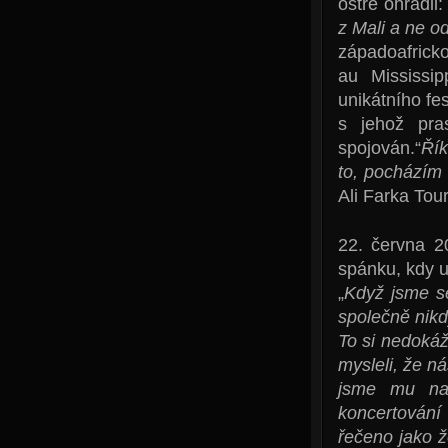
ostře ohradil
z Mali a ne od
západoafricko
au Mississi
unikátního fe
s jehož pra
spojován.“
Řík
to, pocházím
Ali Farka Tou
22. června 2
spánku, kdy u
„
Když jsme se
společně nikd
To si nedokáž
mysleli, že n
jsme mu na 
koncertování
řečeno jako ž