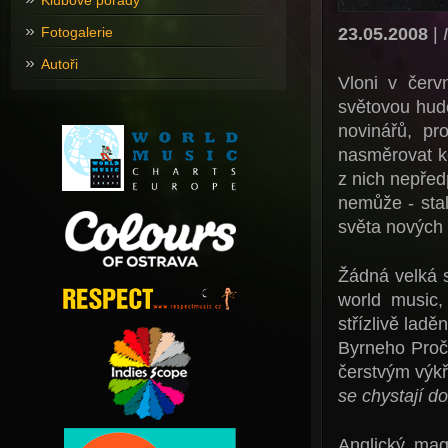
Klubové pořady
23.05.2008
|
Fotogalerie
Autoři
Vloni v červ
světovou hude
novinářů, pr
nasměrovat k
z nich nepřed
nemůže - sta
světa nových 
Žádná velká 
world music
střízlivě lad
Byrneho Proč
čerstvým výk
se chystají do
Anglický mag