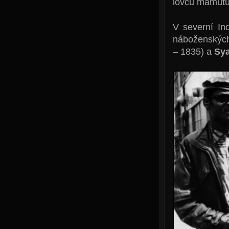
lovců mamutů
V severní Ind
náboženských
– 1835) a
Sya