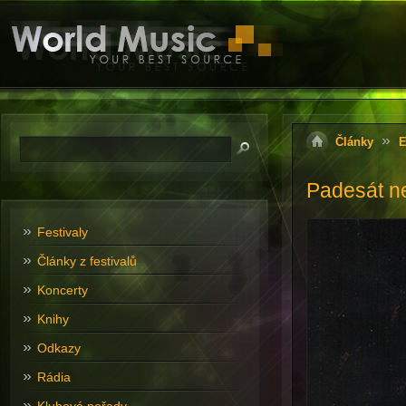
Články
E
Padesát ne
Festivaly
Články z festivalů
Koncerty
Knihy
Odkazy
Rádia