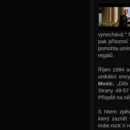
vynechává
,"
pak přítomní
pomohla umíst
regálů.
Říjen 1994 a
unikátní enc
Music.
„Dílo
Strany 49-57
Přispěli na ně
S hitem zpě
který zazněl
Indie rock´n´ro