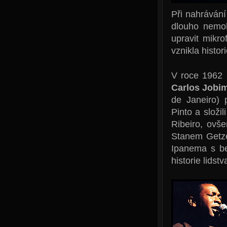
Při nahráván
dlouho nemoh
upravit mikro
vznikla histor
V roce 1962 n
Carlos Jobi
de Janeiro) 
Pinto a složil
Ribeiro, ovše
Stanem Getze
Ipanema s be
historie lidstv