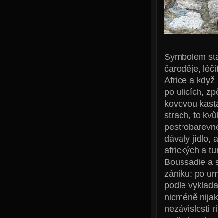
Symbolem sta
čaroděje, léči
Africe a když 
po ulicích, z
kovovou kasta
strach, to kv
pestrobarevn
dávaly jídlo,
afrických a t
Boussadie a 
zániku: po um
podle vyklada
nicméně nijak 
nezávislosti r