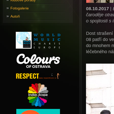
Klubové pořady
08.10.2017
|
Fotogalerie
čaroděje otrav
Autoři
o spojitosti 
Dost strašení
08 patří do v
do mnohem me
léčebného ná