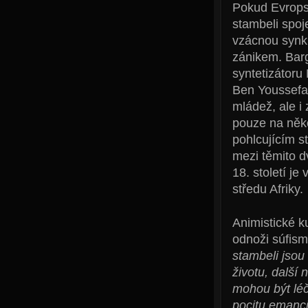
Pokud Evropsk
stambeli spoj
vzácnou synkr
zánikem. Bargo
syntetizátoru
Ben Youssefa 
mládež, ale i
pouze na něko
pohlcujícím s
mezi těmito d
18. století je
středu Afriky.
Animistické k
odnoži súfism
stambeli jsou
životu, další
mohou být léče
pocitu emanci