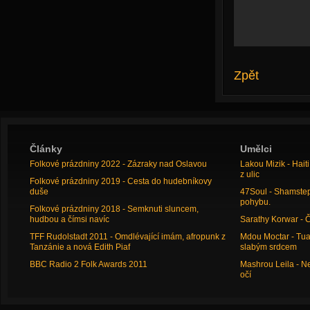
Zpět
Články
Umělci
Folkové prázdniny 2022 - Zázraky nad Oslavou
Lakou Mizik - Hai
z ulic
Folkové prázdniny 2019 - Cesta do hudebníkovy
duše
47Soul - Shamstep 
pohybu.
Folkové prázdniny 2018 - Semknuti sluncem,
hudbou a čímsi navíc
Sarathy Korwar - 
TFF Rudolstadt 2011 - Omdlévající imám, afropunk z
Mdou Moctar - Tua
Tanzánie a nová Edith Piaf
slabým srdcem
BBC Radio 2 Folk Awards 2011
Mashrou Leila - N
očí