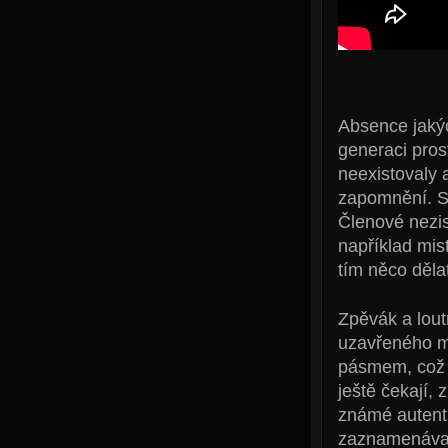
Absence jakýc
generaci pros
neexistovaly 
zapomnění. St
Členové nezis
například mist
tím něco dělat
Zpěvák a lout
uzavřeného m
pásmem, což m
ještě čekají, 
známé autent
zaznamenáva