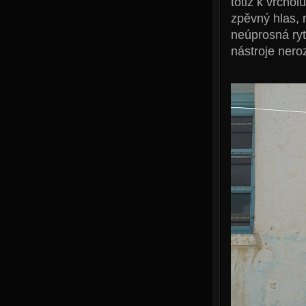
totiž k vrcho
zpěvný hlas, 
neúprosná ryt
nástroje nero