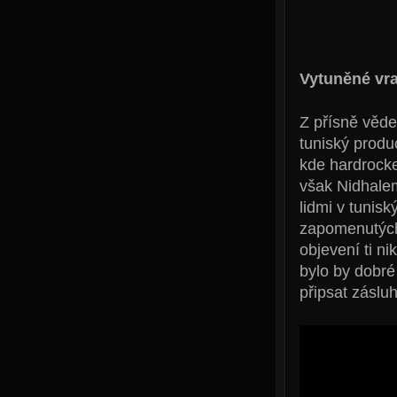
Vytuněné vr
Z přísně věde
tuniský produ
kde hardrock
však Nidhalem
lidmi v tunis
zapomenutých 
objevení ti n
bylo by dobré
připsat záslu