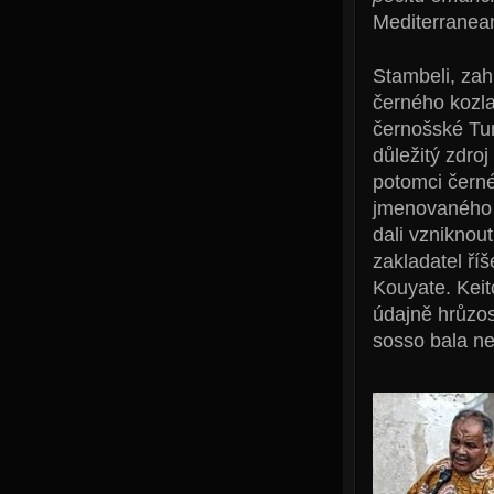
Mediterranea
Stambeli, zah
černého kozla
černošské Tun
důležitý zdro
potomci čern
jmenovaného 
dali vzniknout
zakladatel říš
Kouyate. Kei
údajně hrůzo
sosso bala ne