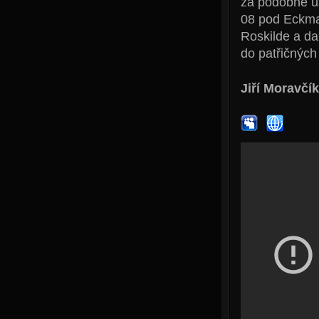
za podobné ús
08 pod Eckma
Roskilde a da
do patřičných
Jiří Moravčík