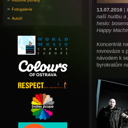
Klubové pořady
13.07.2016
|
Fotogalerie
naší hudbu a 
Autoři
heslo: bosens
Happy Machin
Koncentrát na
rovnováze s p
návodem k ses
byrokratům n