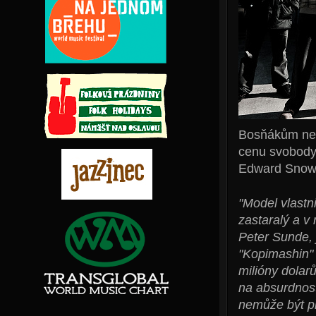
Bosňákům není
cenu svobody 
Edward Snow
"Model vlastn
zastaralý a v
Peter Sunde, 
"Kopimashin" 
milióny dolar
na absurdnost
nemůže být p