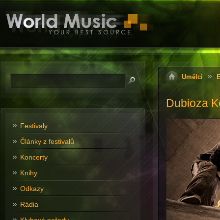
Umělci
E
Dubioza Ko
Festivaly
Články z festivalů
Koncerty
Knihy
Odkazy
Rádia