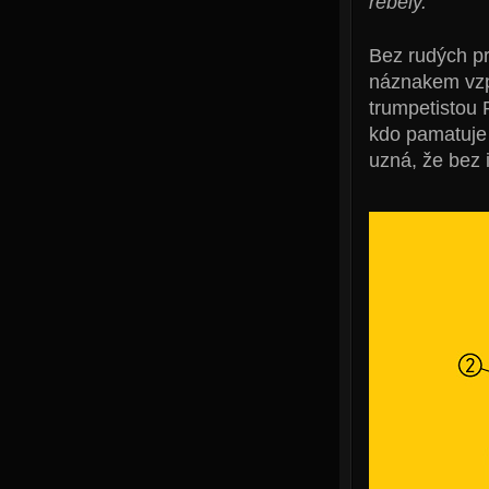
rebely."
Bez rudých pr
náznakem vzpo
trumpetistou
kdo pamatuje 
uzná, že bez i