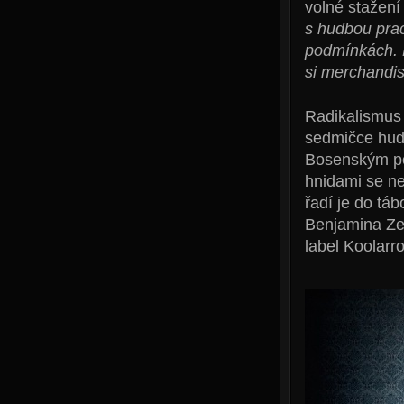
volné stažení
s hudbou prac
podmínkách. K
si merchandise
Radikalismus 
sedmičce hude
Bosenským pol
hnidami se ne
řadí je do tá
Benjamina Zep
label Koolarr