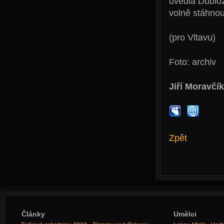
uvedla Dubioz
volně stáhno
(pro Vltavu)
Foto: archiv
Jiří Moravčík
Zpět
Články
Umělci