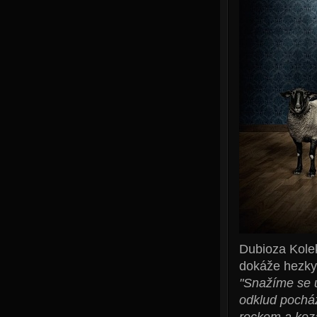
Dubioza Kolek
dokáže hezky 
"Snažíme se u
odklud pocház
rockem a koz