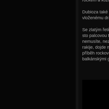
Dubioza také 
vloženému dra
Se zlatým řet
sto palcovou 
nemusíte, ne
rakije, dojde 
příběh rockov
balkánskými g