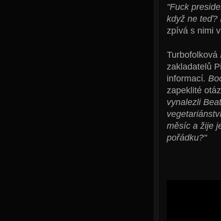
"Fuck preside
když ne teď? K
zpívá s nimi 
Turbofolková
zakladatelů P
informací
. B
zapeklité otá
vynalezli Bea
vegetariánst
měsíc a žije 
pořádku?"