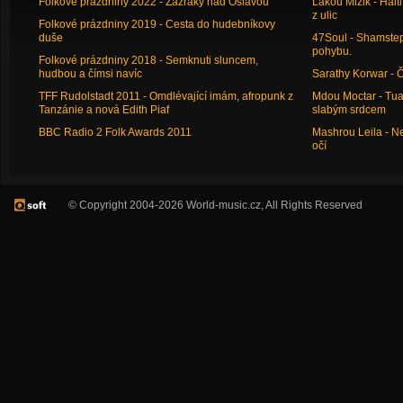
Folkové prázdniny 2022 - Zázraky nad Oslavou
Lakou Mizik - Hai
z ulic
Folkové prázdniny 2019 - Cesta do hudebníkovy
duše
47Soul - Shamstep 
pohybu.
Folkové prázdniny 2018 - Semknuti sluncem,
hudbou a čímsi navíc
Sarathy Korwar - 
TFF Rudolstadt 2011 - Omdlévající imám, afropunk z
Mdou Moctar - Tua
Tanzánie a nová Edith Piaf
slabým srdcem
BBC Radio 2 Folk Awards 2011
Mashrou Leila - N
očí
© Copyright 2004-2026 World-music.cz, All Rights Reserved