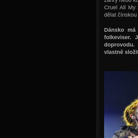
Cruel All My
dělat čínskou 
Dánsko má p
folkeviser.
doprovodu. 
vlastně slož