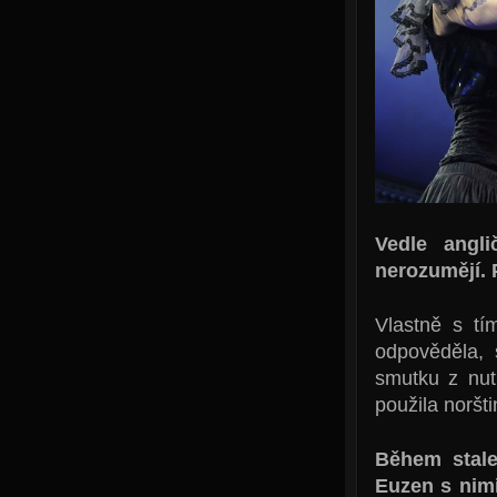
Vedle angli
nerozumějí. 
Vlastně s t
odpověděla, 
smutku z nut
použila noršt
Během stale
Euzen s nimi