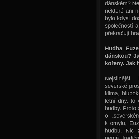
dánském? Neví
některé ani 
bylo kdysi do
společností 
překračují hr
Hudba Euzen
dánskou? Ja
kořeny. Jak 
Nejsilnější
severské pros
klima, hlubok
letní dny, to
hudby. Proto 
o „severské
k omylu, Euz
hudbu. Nic z
nemá tradič