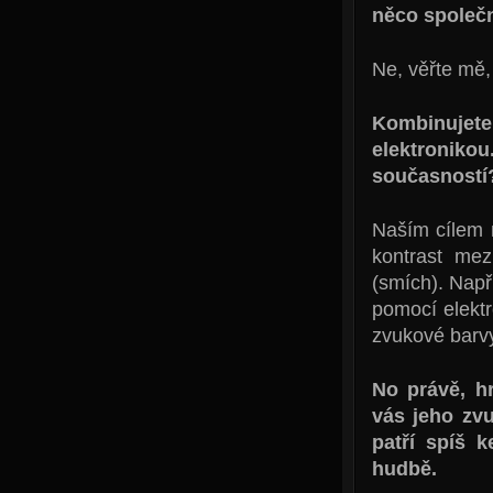
něco společ
Ne, věřte mě, 
Kombinujete 
elektronik
současností?
Naším cílem n
kontrast me
(smích). Napří
pomocí elekt
zvukové barvy
No právě, hr
vás jeho zvu
patří spíš 
hudbě.