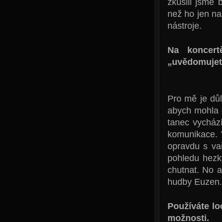
zkusili jsme 
než ho jen na
nástroje.
Na koncert
„uvědomujete
Pro mě je důl
abych mohla 
tanec vychází
komunikace. 
opravdu s vař
pohledu hezk
chutnat. No 
hudby Euzen.
Používáte lo
možnosti.