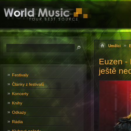
Umělci
E
Euzen - 
ještě ne
Festivaly
Články z festivalů
Koncerty
Knihy
Odkazy
Rádia