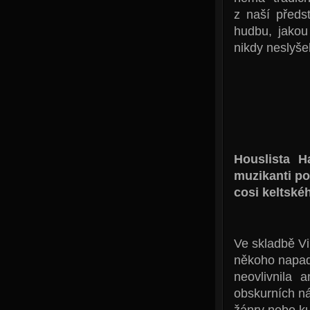
z naší předst
hudbu, jakou
nikdy neslyšel
Houslista H
muzikanti po
cosi keltské
Ve skladbě Vi
někoho napadl
neovlivnila 
obskurních ná
žánry nebo ku