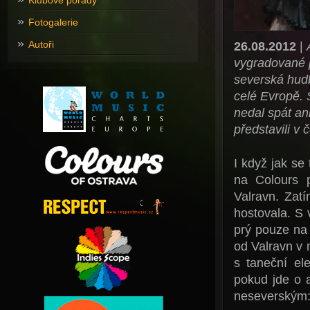
Klubové pořady
Fotogalerie
Autoři
26.08.2012
|
vygradované p
severská hudb
celé Evropě. 
nedal spát an
představili v 
I když jak se
na Colours p
Valravn. Zat
hostovala. S 
prý pouze na 
od Valravn v 
s taneční ele
pokud jde o a
neseverským: 