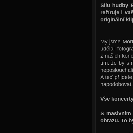
Sílu hudby E
režíruje i va
originální k
My jsme Mort
udělal fotogr
z našich konc
tím, že by s 
neposlouchali
A teď přijdet
napodobovat, 
Vše koncerty
S masivním 
obrazu. To b