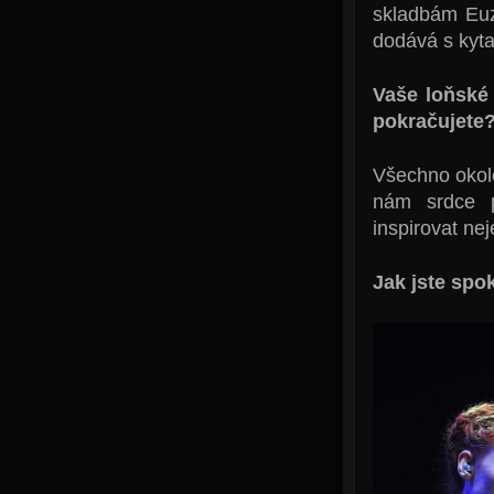
skladbám Euz
dodává s kyta
Vaše loňské
pokračujete
Všechno okolo
nám srdce p
inspirovat nej
Jak jste spo