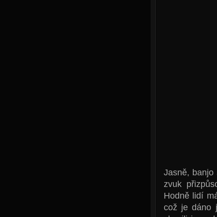
Jasně, banjo 
zvuk přizpůs
Hodně lidí má
což je dáno j