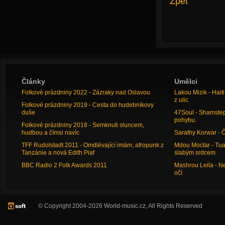
Zpět
Články
Umělci
Folkové prázdniny 2022 - Zázraky nad Oslavou
Lakou Mizik - Hai
z ulic
Folkové prázdniny 2019 - Cesta do hudebníkovy
duše
47Soul - Shamstep 
pohybu.
Folkové prázdniny 2018 - Semknuti sluncem,
hudbou a čímsi navíc
Sarathy Korwar - 
TFF Rudolstadt 2011 - Omdlévající imám, afropunk z
Mdou Moctar - Tua
Tanzánie a nová Edith Piaf
slabým srdcem
BBC Radio 2 Folk Awards 2011
Mashrou Leila - N
očí
© Copyright 2004-2026 World-music.cz, All Rights Reserved