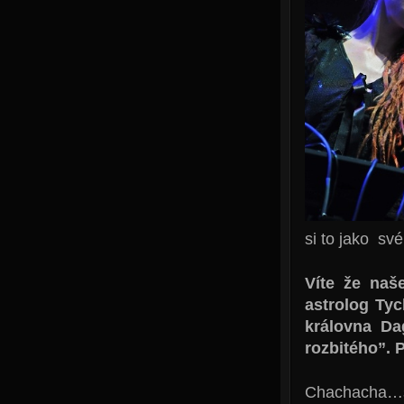
si to jako své
Víte že naš
astrolog Ty
královna Da
rozbitého”. P
Chachacha…s