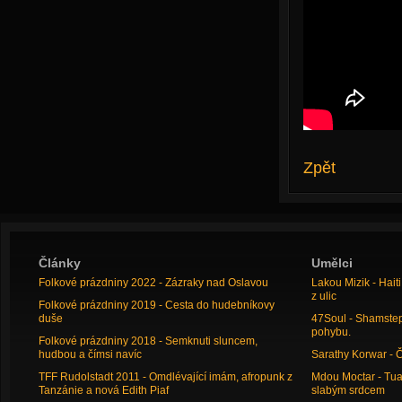
Zpět
Články
Umělci
Folkové prázdniny 2022 - Zázraky nad Oslavou
Lakou Mizik - Hai
z ulic
Folkové prázdniny 2019 - Cesta do hudebníkovy
duše
47Soul - Shamstep 
pohybu.
Folkové prázdniny 2018 - Semknuti sluncem,
hudbou a čímsi navíc
Sarathy Korwar - 
TFF Rudolstadt 2011 - Omdlévající imám, afropunk z
Mdou Moctar - Tua
Tanzánie a nová Edith Piaf
slabým srdcem