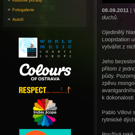
Klubové pořady
08.09.2011
|
Fotogalerie
duchů.
Autoři
Ojedinělý hlas
Loopstation um
vytvářet z ni
Jeho bezeslov
přitom z jedno
půdy. Pozorný
zpěvu mongol
avantgardního
k dokonalost
Pablo Villovi 
rytmické dých
Používá také