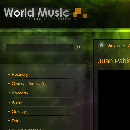
Umělci
A
Juan Pablo
Festivaly
Články z festivalů
Koncerty
Knihy
Odkazy
Rádia