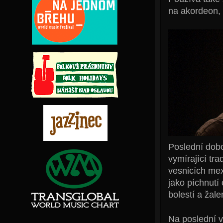
na akordeon, 
Poslední dobo
vymírající tr
vesnicích mex
jako píchnutí
bolestí a žale
Na poslední v