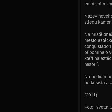
emotivním zp
Název nového 
středu kamen
Na místě dneš
město aztécké 
conquistadoři
připomínalo v
kteří na azté
historií.
Na podium ho 
perkusista a 
(2011)
Foto: Yvetta 