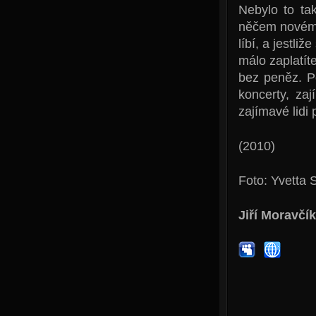
Nebylo to tak
něčem novém.
líbí, a jestli
málo zaplatíte
bez peněz. P
koncerty, zaj
zajímavé lidi 
(2010)
Foto: Yvetta 
Jiří Moravčík