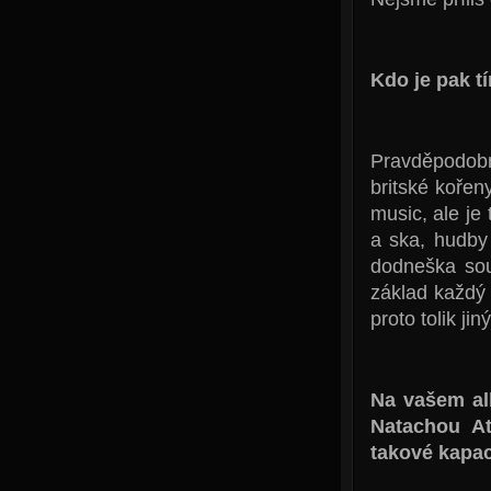
Kdo je pak t
Pravděpodobně
britské kořen
music, ale je
a ska, hudby
dodneška sou
základ každý
proto tolik jin
Na vašem alb
Natachou A
takové kapac