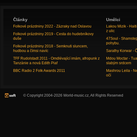
Články
Umělci
Folkové prázdniny 2022 - Zázraky nad Oslavou
Lakou Mizik - Hai
z ulic
Folkové prázdniny 2019 - Cesta do hudebníkovy
duše
47Soul - Shamstep 
pohybu.
Folkové prázdniny 2018 - Semknuti sluncem,
hudbou a čímsi navíc
Sarathy Korwar - 
TFF Rudolstadt 2011 - Omdlévající imám, afropunk z
Mdou Moctar - Tua
Tanzánie a nová Edith Piaf
slabým srdcem
BBC Radio 2 Folk Awards 2011
Mashrou Leila - N
očí
© Copyright 2004-2026 World-music.cz, All Rights Reserved