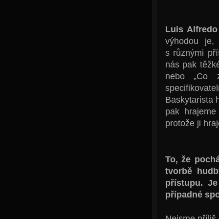
Luis Alfred
výhodou je, 
s různými př
nás pak těžké
nebo „Co z
specifikovate
Baskytarista 
pak hrajeme 
protože ji hr
To, že pochá
tvorbě hudb
přístupu. J
případné sp
Nejsme příliš