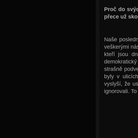
Proč do svý
přece už sko
Naše posledn
veškerými nás
kteří jsou d
demokratický 
strašně podve
byly v ulicíc
vyslyší, že u
ignorovali. To