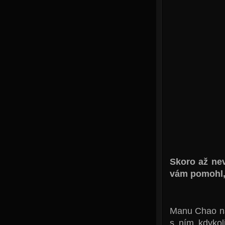
Skoro až nev
vám pomohl,
Manu Chao ná
s ním kdykol