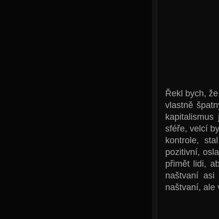
Řekl bych, že 
vlastně špat
kapitalismus
sféře, velcí 
kontrole, st
pozitivní, os
přimět lidi, 
naštvaní asi
naštvaní, ale