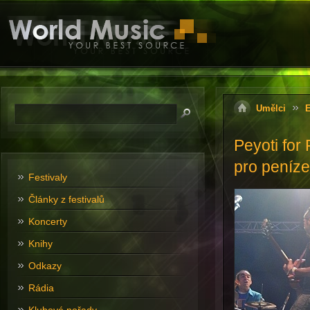
Umělci
E
Peyoti for 
pro peníze
Festivaly
Články z festivalů
Koncerty
Knihy
Odkazy
Rádia