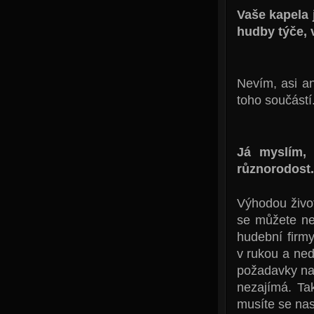
Vaše kapela 
hudby týče,
Nevím, asi a
toho součástí
Já myslím,
různorodost.
Výhodou život
se můžete ne
hudební firm
v rukou a ned
požadavky na 
nezajímá. Ta
musíte se nas