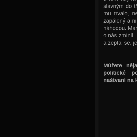
slavným do tř
mu trvalo, n
zapálený a ni
náhodou. Man
o nás zmínil.
a zeptal se, j
Můžete něj
politické 
naštvaní na 