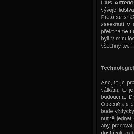
Luis Alfred
vývoje lidst
Proto se snaž
zaseknutí v 
překonáme tuh
byli v minulo
všechny techn
Technologick
Ano, to je pr
válkám, to je
budoucna. Dn
Obecně ale pla
bude vždycky
nutně jednat 
aby pracovali
dostávali za 