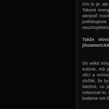
čím to je, ale
Takové energ
alespoň troc
potřebujeme
neuchopitelnou
Takže slov
jihoamerick
Do velké míry
euforie, má 
věcí a vnímat
složité, že b
falešné, co 
oslavovat to,
budeme mít š