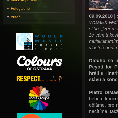
Klubové pořady
Fotogalerie
09.09.2010
|
Autoři
WOMEX vedlo k
slibu: „Věřím
že vám takoví
multikulturní
vlastně není 
Dlouho se n
Peyoti for P
hráli s Tina
slávu a konc
Pietro DiMa
během koncer
děláme, pro ná
necítíme, takž