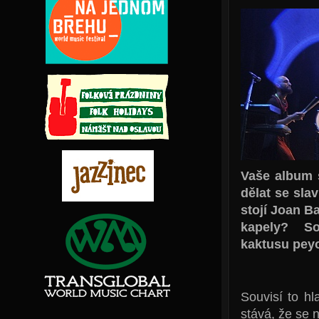
Vaše album 
dělat se sla
stojí Joan 
kapely? Sou
kaktusu peyo
Souvisí to h
stává, že se n