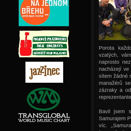
Porota každ
vzatých, vám
naprosto nez
nacházejí ve 
sítem žádné 
manažérů se 
zázraky a od
reprezentante
Bavil jsem 
Samurajem Pet
víc.
„Samura