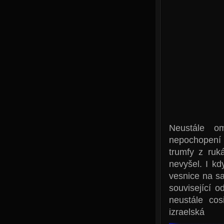
Neustále o
nepochopení 
trumfy z ru
nevyšel. I k
vesnice na s
související o
neustále cos
izra