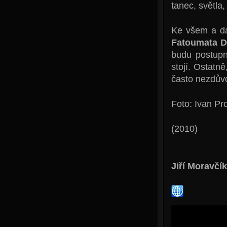
tanec, světla,
Ke všem a d
Fatoumata D
budu postupn
stojí. Ostatn
často nezdůvod
Foto: Ivan Pr
(2010)
Jiří Moravčík