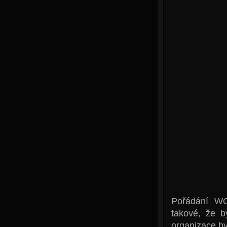
Pořádání WO
takové, že b
organizace b