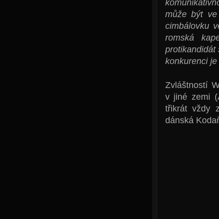
komunikativn
může být ve 
cimbálovku v
romská kap
protikandidát 
konkurenci je
Zvláštností 
v jiné zemi 
třikrát vždy
dánská Koda