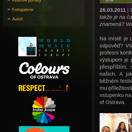
Klubové pořady
26.03.2011
|
Fotogalerie
takže je na č
Autoři
znamená? Worl
Na místě je 
odpověď? Víc
profesní konf
výstupem je 
přespříštím,
našich. A j
běžném festi
mu příležitos
vstupenku na 
of Ostrava.