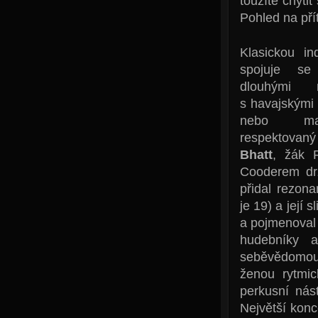
toužíte chyt
Pohled na pří
Klasickou i
spojuje se
dlouhými
s havajskými 
nebo man
respektovaný
Bhatt
, žák 
Cooderem dr
přidal rezona
je 19) a její 
a pojmenoval
hudebníky a
seběvědomou 
ženou rytmi
perkusní nás
Největší kon