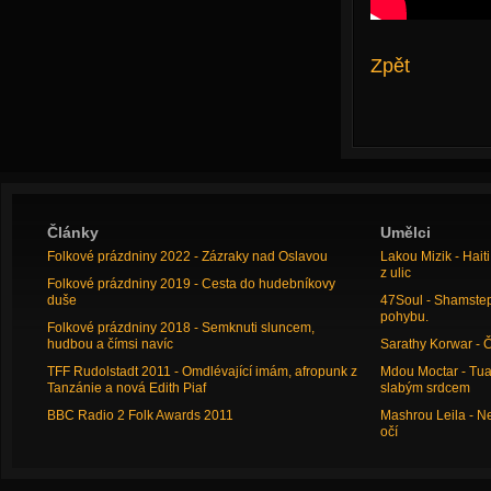
Zpět
Články
Umělci
Folkové prázdniny 2022 - Zázraky nad Oslavou
Lakou Mizik - Hai
z ulic
Folkové prázdniny 2019 - Cesta do hudebníkovy
duše
47Soul - Shamstep 
pohybu.
Folkové prázdniny 2018 - Semknuti sluncem,
hudbou a čímsi navíc
Sarathy Korwar - 
TFF Rudolstadt 2011 - Omdlévající imám, afropunk z
Mdou Moctar - Tua
Tanzánie a nová Edith Piaf
slabým srdcem
BBC Radio 2 Folk Awards 2011
Mashrou Leila - N
očí