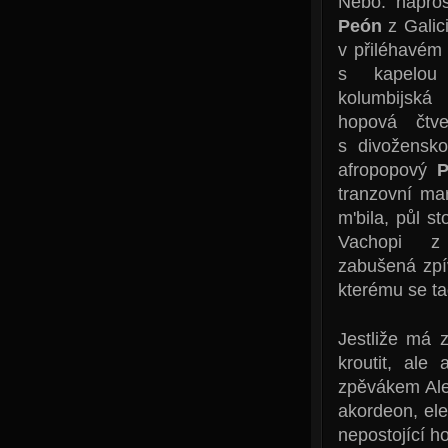
Nebo: napro
Peón
z Galic
v přiléhavém
s kapelou
kolumbijsk
hopová čtv
s divožensk
afropopový
tranzovní m
m'bila, půl s
Vachopi z
zabušená zpí
kterému se tad
Jestliže má z
kroutit, ale
zpěvákem Ales
akordeon, ele
nepostojící ho