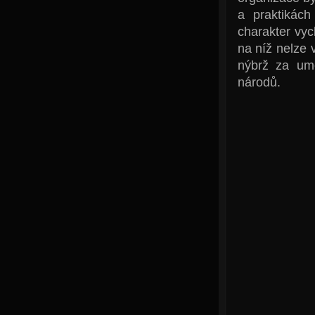
a praktikác
charakter vyc
na níž nelze 
nýbrž za umě
národů.