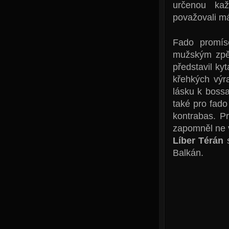
určenou kaž
považovali má
Fado promís
mužským zpěv
představil kyt
křehkých výr
lásku k boss
také pro fado
kontrabas. Pr
zapomněl ne v
Líber Térán
s
Balkán.