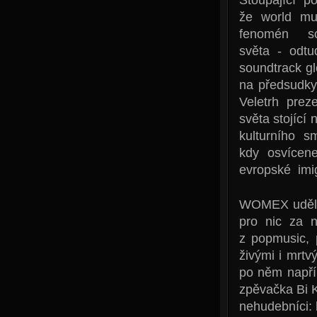
že world mu
fenomén so
světa - odt
soundtrack gl
na předsudky
Veletrh prez
světa stojící
kulturního s
kdy osvícene
evropské imi
WOMEX uděluj
pro nic za n
z popmusic, 
živými i mrtv
po něm napřík
zpěvačka Bi K
nehudebníci: 