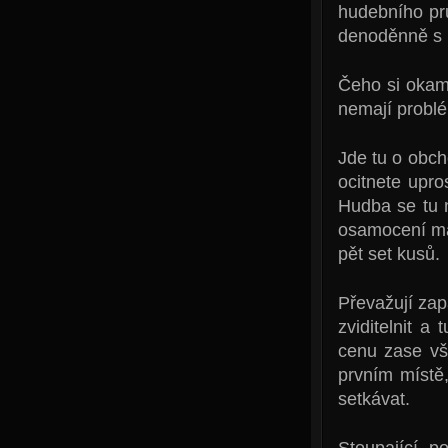
hudebního prů
denoděnně s 
Čeho si okamž
nemají probl
Jde tu o obch
ocitnete upros
Hudba se tu 
osamocení man
pět set kusů.
Převažují zap
zviditelnit a
cenu zase vš
prvním místě
setkávat.
Stoupající po