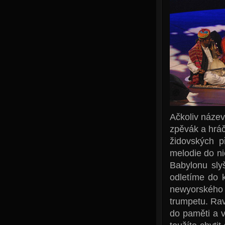
Ačkoliv název
zpěvák a hráč
židovských p
melodie do ni
Babylonu sly
odletíme do 
newyorského 
trumpetu. Rav
do paměti a v