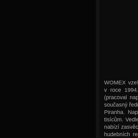
WOMEX vzeše
v roce 1994
(pracoval na
současný řed
Piranha. Napo
tisícům. Ved
nabízí zasvě
hudebních re