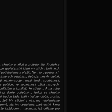
ní skupiny umělců a profesionálů. Produkce
je společenství, které my všichni tvoříme. A
i potřebujeme k přežití. Není to o postraních
záměrech ostatních, třebaže, nevyhnutelně,
 výjimečném spojení mezinárodní soudržnosti,
politice, ve společnosti užívá rasových,
nfliktům a konfliktů ke střetům. A na rubu
rají dveře potřebným, izolují se skupiny
i, budou žádat tváří v tvář xenofobii, prosím,
e, že? My, všichni z nás, my netolerujeme
země, kterými cestujeme, partnerství, která
 naše každodenní maximum, jež děláme pro