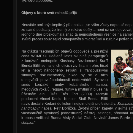
výchovu a podporu.“
Objevy o které svět nehodlá přijít
Neustále omílaný skeptický předpoklad, se vším všudy naprosté nepo
ze samé podstaty, že trumfy z rukávu došly a není už co objevovat
jednoho dne prozkoumala snad ta nejposlednější vesnice na samém
Tvůrčí proces související odnepaměti s migrací lidí a kultur. A potře
Na otázku fascinujících objevů odpověděla prestižní
cena WOMEXU udělená letos skupině paraplegiků
z konžské metropole Kinshasy. Bezdomovci
Staff
Benda Bilili
se na jejích ulicích živí hraním přes třicet
let a nebýt náhodného setkání s francouzskými
filmovými dokumentaristy, nikdo by se o nich
s největší pravděpodobností nedozvěděl. Syrovou
směs konžské rumby, kubánského mamba,
medových vokálů, reggae, funky a rhythm´n´blues na
úžasném albu Trés Trés Fort (2009) zachytil
producent Vincet Kenis. Koncert Staff Benda Bilili
navíc dostal v Kodani do kolen i nejotrnulejší profesionály.
„Kompletn
handicapy
,“ napsal Petr Dorůžka. Životní příběh kapely, v jejímž s
vlastnoručně vyrobený jednostrunný nástroj satonge, přirovnal
k eposu velikosti Buena Visty Social Club. Novinář James Barrie 
chřipka.“