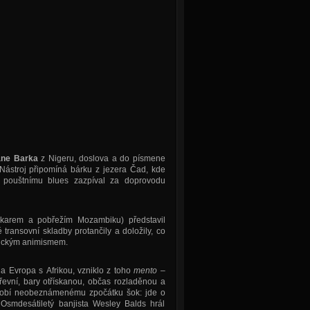
ne Barka
z Nigeru, doslova a do písmene
 Nástroj připomíná bárku z jezera Čad, kde
 pouštnímu blues zazpíval za doprovodu
karem a pobřežím Mozambiku) představil
 transovní skladby protančily a doložily, co
frickým animismem.
a Evropa s Afrikou, vzniklo z toho
mento
–
řevní, bary otřískanou, občas rozladěnou a
ůsobí neobeznámenému zpočátku šok: jde o
 Osmdesátiletý banjista Wesley Balds hrál