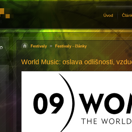
Úvod
Člán
Festivaly
Festivaly - články
World Music: oslava odlišnosti, vzd