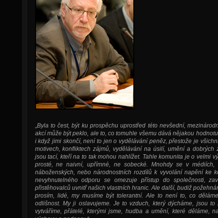
„
Byla to čest, být ku prospěchu uprostřed této nevšední, mezinárod
akcí může být peklo, ale to, co tomuhle všemu dává nějakou hodnotu, 
i když jimi skončí, není to jen o vydělávání peněz, přestože je všichn
motivech, konfliktech zájmů, vydělávání na úsilí, umění a dobrých 
jsou tací, kteří na to tak mohou nahlížet. Tahle komunita je o velmi
prosté, ne naivní, upřímné, ne sobecké. Mnohdy se v médiích, v 
náboženských, nebo národnostních rozdílů k vyvolání napění ke ko
nevyhnutelného odporu se omezuje přístup do společnosti, zaví
přistěhovalců uvnitř našich vlastních hranic. Ale další, budiž požehnán
prosím, lidé, my musíme být tolerantní. Ale to není to, co dělám
odlišnost. My ji oslavujeme. Je to vzduch, který dýcháme, jsou to 
vytváříme, přátelé, kterými jsme, hudba a umění, které děláme,