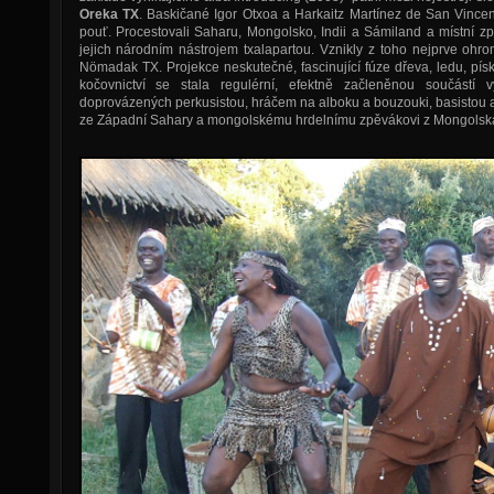
Oreka
TX
. Baskičané Igor Otxoa a Harkaitz Martínez de San Vince
pouť. Procestovali Saharu, Mongolsko, Indii a Sámiland a místní zp
jejich národním nástrojem txalapartou. Vznikly z toho nejprve ohro
Nömadak TX. Projekce neskutečné, fascinující fúze dřeva, ledu, písku
kočovnictví se stala regulérní, efektně začleněnou součástí vy
doprovázených perkusistou, hráčem na alboku a bouzouki, basistou a
ze Západní Sahary a mongolskému hrdelnímu zpěvákovi z Mongolsk