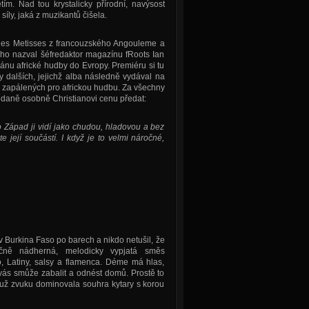
etím. Nad tou krystalicky přírodní, navýsost
íly, jaká z muzikantů čišela.
iques Metisses z francouzského Angouleme a
 ho nazval šéfredaktor magazínu fRoots Ian
ránu africké hudby do Evropy. Premiéru si tu
y dalších, jejichž alba následně vydával na
ě zapálených pro africkou hudbu. Za všechny
Kodaně osobně Christianovi cenu předat:
o Západ ji vidí jako chudou, hladovou a bez
e její součástí. I když je to velmi náročné,
 v Burkina Faso po barech a nikdo netušil, že
ečně nádherná, melodicky vypjatá směs
o, Latiny, salsy a flamenca. Déme má hlas,
si vás smůže zabalit a odnést domů. Prostě to
muž zvuku dominovala souhra kytary s korou