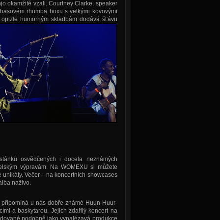
njo okamžitě vzali. Courtney Clarke, speaker
 basovém rhumba boxu s velkými kovovými
le oplzle humorným
skladbám dodává šťávu
stánků osvědčených i docela neznámých
jevitelským výpravám. Na WOMEXU si můžete
té unikáty. Večer – na koncertních showcases
alba naživo.
připomíná u nás dobře známé Huun-Huur-
mi a baskytarou. Jejich zdařilý koncert na
 sledované podobně jako vynalézavá produkce