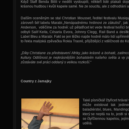
Když Staff Benda Bilili v neděli vystoupili, někteří lidé plakali doj
krásnou hudbou i kvůli kapele samé. Ne ze soucitu, ale z odhodlání a s
Dalším oceněným se stal Christian Mousset, ředitel festivalu Mus
zároveň šéf labelu Marabi.„Nenápadnému hrdinovi ze zákulisí“, jak
Anderson, vděčíme za hodně: už pětatřicet let vede festival tvořící b
odbyli Salif Keita, Césaria Evora, Johnny Clegg, Rail Band a desítk
Label Bleu a Marabi. Fakt se jen těžko najde hodně málo lidí upřímn
to řekla malijská zpěvačka Rokia Traoré, přijíždějící z vděčnosti do 
„
Díky Christiane za představení Afriky, jako krásné a bohaté, zatímc
kultury. Odlišnost je nejkrásnějším bohatstvím našeho světa a vy jst
zůstáváte své práci oddaný s velkou rozkoší.“
Country z Jamajky
Také písničkář
čtyřicet hrával
může existovat tak jedin
baladiérství, blues, Manding
který se neptá na to, jestli 
se čtyřčlennou kapelou, její
udělá.