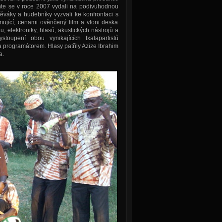
nte se v roce 2007 vydali na podivuhodnou
ěváky a hudebníky vyzvali ke konfrontaci s
mující, cenami ověnčený film a vloni deska
, elektroniky, hlasů, akustických nástrojů a
stoupení obou vynikajících txalapartistů
 programátorem. Hlasy patřily Azize Ibrahim
a.