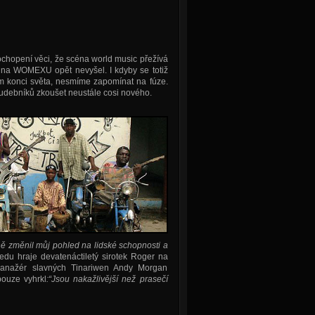
chopení věci, že scéna world music přežívá
, na WOMEXU opět nevyšel. I kdyby se totiž
 konci světa, nesmíme zapomínat na fúze.
b hudebníků zkoušet neustále cosi nového.
ě změnil můj pohled na lidské schopnosti a
tředu hraje devatenáctiletý sirotek Roger na
 manažér slavných Tinariwen Andy Morgan
pouze vyhrkl
:“Jsou nakažlivější než prasečí