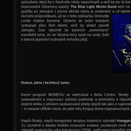
způsobem, který by v Nashvillu nikdy nepochopili a spíš by mu to ba
doprovodné Gilzenovy kapely
The Blue Light Mento Band
sedí na
jazýčky po stranách ( původ africké mbiry je evidentní) a už takh
různými průpovídkami, až se z toho zpěvačka Donnette
Leslie málem červená. Gilzene se svým bandem
vystupuje přes čtvrt století, aniž by doteď opustil
Jamajku. Dav výborně se bavících „womexians“
nasvědčil tomu, že se Gilzene brzy vydá na cesty. Svět
o taková tajemství rozhodně nehodlá přijít.
Humor, pieta i bezhlavý tanec
Denní program WOMEXU se odehrával v Bella Centru. Stovky 
vydavatelství a organizací vybízejí publicisty a promotéry k ob
doplnit sbírku o předem nastudované jistoty stejně tak jako o napros
– si naopak utříbíte názor, do jaké míry fungují doma naposlouchaná 
Napůl čínská, napůl mongolská skupina hrdelních zpěváků
Hanggai
Tu, nicméně s daleko tvrdším rockovým zvukem, posíleným nově bicí
základě vynikajícího alba Introducing (2008) patřil mezi nejostřeji