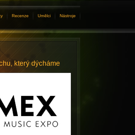
ky
Recenze
Umělci
Nástroje
uchu, který dýcháme