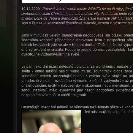
10.12.2009
|
Putovní veletrh world music WOMEX se na tři roky přest
svobodného státu Christianie a malé mořské víly. Andaluské teplo vyst
divadlo Lope de Vega a grandiózní Španělské náměstí pak futuristic
skla a železa. A kritizované španělské zvukaře, experti z Roskilde fest
Jako v minulosti veletrh samozřejmě neodpověděl na otázku ohled
šedesátka koncertů připomínala obrovskou řeku s nespočtem pří
letních festivalech jste se ale v Kodani dočkali. Početná česká výp
dnů se evidentně snažila. Podobně jediné domácí vydavatelství In
dvacítku nejvýznamnějších na světě.
Letošní rekordní účast delegátů potvrdila, že world music nadále
světa - odtud letošní heslo: world music, soundtrack globalizac
xenofóbní. Veletrh prezentující hudbu z celého světa stojící na pr
paradoxně ve stínu rozsáhlého výzkumu, z něhož vyplynulo že až p
přistěhovalcům, určitým náboženským skupinám nebo menšinám. Bez
sebou nazývají, mělo evidentně jiný názor, podpořený skutečnost
bezproblémoví arabští a afričtí emigranti.
Odstrašující evropské náladě se věnovala také témata několika konf
řeč odstupujícího dlouholetéh