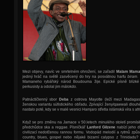
Mezi objevy, navíc ve smrtelném ohrožení, se zařadil
Malam Mama
jediný hráč na světě zasvěcený do hry na posvátnou harfu
biram
.
Mamaneho rybářský národ Boudouma žije. Epické písně blízké
perkusisty a odolal jim málokdo.
Patnáctičlenný sbor
Deba
z ostrova Mayotte (leží mezi Madagas
ženskou variantu súfistického obřadu. Zpívající ženy/qawwali dlouhé
nastalo poté, kdy se v malé vesnici Hamjaro střetla islámská víra s a
Když se pro změnu na Jamace v 50.letech minulého století promísil
předchůdce ska a reggae. Písničkář
Lanford Gilzene
nabízí jeho d
civilizací nedotčenou rannou formu. Vodopád melodií a rytmů zp
country, blues, gospel nebo nějaké bizarní calypso z Trinidadu?