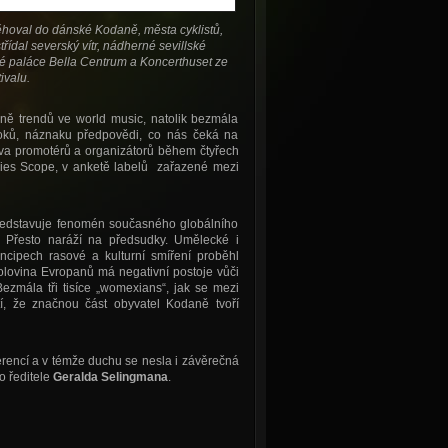
ěhoval do dánské Kodaně, města cyklistů,
řídal severský vítr, nádherné sevillské
ké paláce Bella Centrum a Koncerthuset ze
ivalu.
ně trendů ve world music, natolik bezmála
toků, náznaku předpovědi, co nás čeká na
rava promotérů a organizátorů během čtyřech
dies Scope, v anketě labelů zařazené mezi
 představuje fenomén současného globálního
e. Přesto naráží na předsudky. Umělecké i
incipech rasové a kulturní smíření proběhl
olovina Evropanů má negativní postoje vůči
mála tři tisíce „womexians“, jak se mezi
í, že značnou část obyvatel Kodaně tvoří
erencí a v témže duchu se nesla i závěrečná
o ředitele
Geralda Selingmana
.